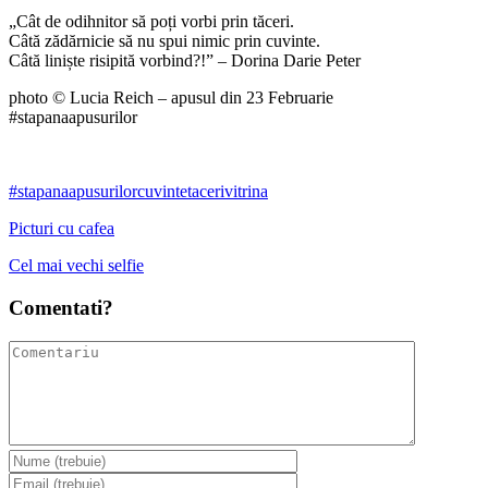
„Cât de odihnitor să poți vorbi prin tăceri.
Câtă zădărnicie să nu spui nimic prin cuvinte.
Câtă liniște risipită vorbind?!” – Dorina Darie Peter
photo © Lucia Reich – apusul din 23 Februarie
#stapanaapusurilor
#stapanaapusurilor
cuvinte
taceri
vitrina
Picturi cu cafea
Cel mai vechi selfie
Comentati?