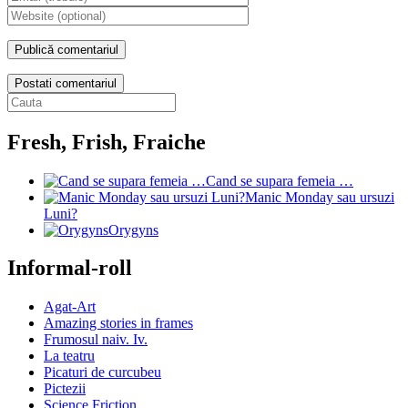
Postati comentariul
Fresh, Frish, Fraiche
Cand se supara femeia …
Manic Monday sau ursuzi
Luni?
Orygyns
Informal-roll
Agat-Art
Amazing stories in frames
Frumosul naiv. Iv.
La teatru
Picaturi de curcubeu
Pictezii
Science Friction