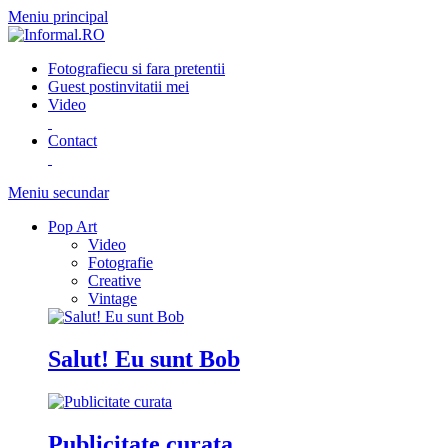
Meniu principal
Fotografie
cu si fara pretentii
Guest post
invitatii mei
Video
Contact
Meniu secundar
Pop Art
Video
Fotografie
Creative
Vintage
Salut! Eu sunt Bob
Publicitate curata