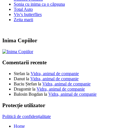
Sonia cu inima ca o căpşuna
Total Auto
Viv's butterflies
Zeita marii
Inima Copiilor
Comentarii recente
Stefan
la
Vidra, animal de companie
Danut
la
Vidra, animal de companie
Baciu Ștefan
la
Vidra, animal de companie
Dragomir
la
Vidra, animal de companie
Balosin Bogdan
la
Vidra, animal de companie
Protecție utilizator
Politică de confidențialitate
Home