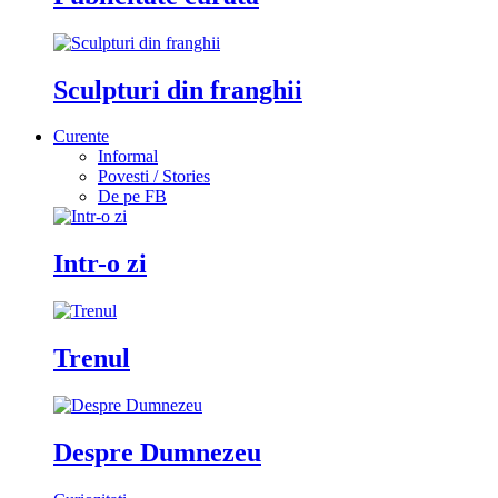
Sculpturi din franghii
Curente
Informal
Povesti / Stories
De pe FB
Intr-o zi
Trenul
Despre Dumnezeu