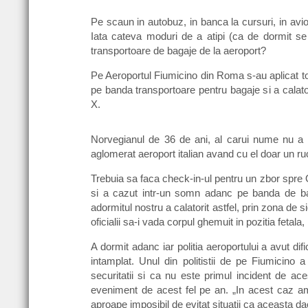
Pe scaun in autobuz, in banca la cursuri, in avio
Iata cateva moduri de a atipi (ca de dormit 
transportoare de bagaje de la aeroport?
Pe Aeroportul Fiumicino din Roma s-au aplicat to
pe banda transportoare pentru bagaje si a calatori
X.
Norvegianul de 36 de ani, al carui nume nu a fos
aglomerat aeroport italian avand cu el doar un ru
Trebuia sa faca check-in-ul pentru un zbor spre O
si a cazut intr-un somn adanc pe banda de b
adormitul nostru a calatorit astfel, prin zona de 
oficialii sa-i vada corpul ghemuit in pozitia fetal
A dormit adanc iar politia aeroportului a avut dific
intamplat. Unul din politistii de pe Fiumicino 
securitatii si ca nu este primul incident de ace
eveniment de acest fel pe an. „In acest caz am
aproape imposibil de evitat situatii ca aceasta da