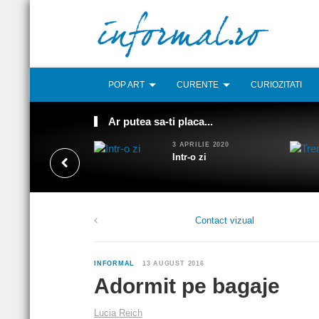
POP ART
CURENTE
CURIOZITATI
Ar putea sa-ti placa...
3 APRILIE 2020
Intr-o zi
Contact vizual
INFORMAL
13 AUGUST 2016
Adormit pe bagaje
Lucia Reich