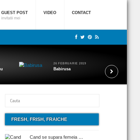
GUEST POST
VIDEO
CONTACT
invitatii mei
26 FEBRUARIE 2019
eu
Babirusa
FRESH, FRISH, FRAICHE
Cand se supara femeia …