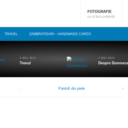
FOTOGRAFIE
cu si fara pretentii
TRAVEL
ZAMBRATISARI – HANDMADE CARDS
3 MAI 2019
2 MAI 2019
Trenul
Despre Dumnez
Pantofi din piele
0