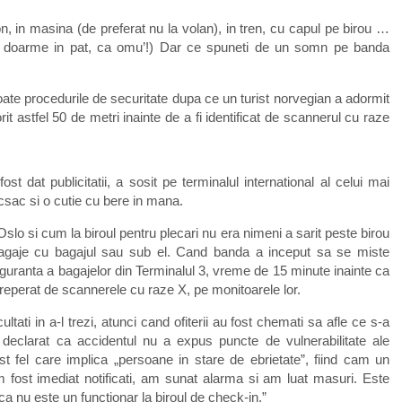
n, in masina (de preferat nu la volan), in tren, cu capul pe birou …
se doarme in pat, ca omu’!) Dar ce spuneti de un somn pe banda
ate procedurile de securitate dupa ce un turist norvegian a adormit
t astfel 50 de metri inainte de a fi identificat de scannerul cu raze
t dat publicitatii, a sosit pe terminalul international al celui mai
csac si o cutie cu bere in mana.
slo si cum la biroul pentru plecari nu era nimeni a sarit peste birou
agaje cu bagajul sau sub el. Cand banda a inceput sa se miste
siguranta a bagajelor din Terminalul 3, vreme de 15 minute inainte ca
a, reperat de scannerele cu raze X, pe monitoarele lor.
ultati in a-l trezi, atunci cand ofiterii au fost chemati sa afle ce s-a
a declarat ca accidentul nu a expus puncte de vulnerabilitate ale
st fel care implica „persoane in stare de ebrietate”, fiind cam un
 fost imediat notificati, am sunat alarma si am luat masuri. Este
ca nu este un functionar la biroul de check-in.”