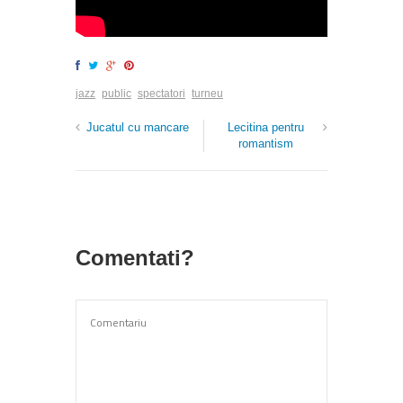
jazz
public
spectatori
turneu
Jucatul cu mancare
Lecitina pentru
romantism
Comentati?