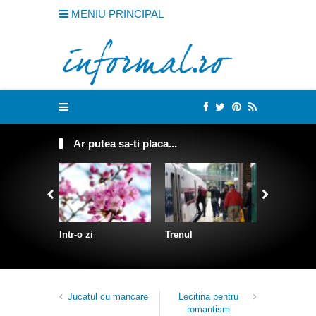
MENIU PRINCIPAL
Ar putea sa-ti placa...
Intr-o zi
Trenul
Despre D
Jucatul cu mancare
Lecitina pentru
romantism