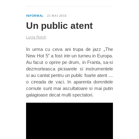
0
INFORMAL
21 MAI 2016
Un public atent
Lucia Reich
In urma cu ceva ani trupa de jazz „The
New Hot 5” a fost intr-un turneu in Europa.
Au facut o oprire pe drum, in Franta, sa-si
dezmorteasca picioarele si instrumentele
si au cantat pentru un public foarte atent …
o cireada de vaci. In aparenta domnitele
cornute sunt mai ascultatoare si mai putin
galagioase decat multi spectatori.