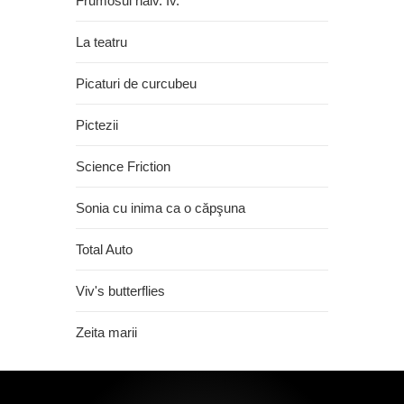
Frumosul naiv. Iv.
La teatru
Picaturi de curcubeu
Pictezii
Science Friction
Sonia cu inima ca o căpşuna
Total Auto
Viv's butterflies
Zeita marii