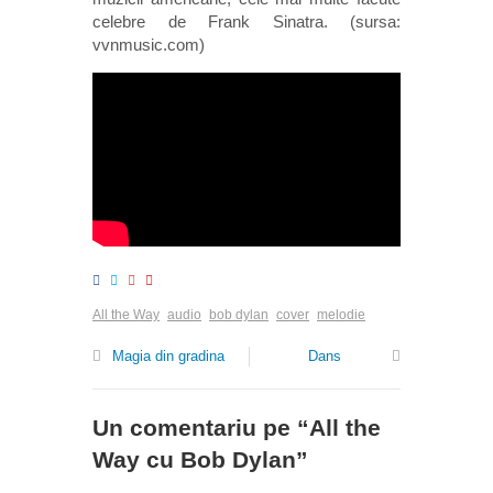
celebre de Frank Sinatra. (sursa:
vvnmusic.com)
All the Way
audio
bob dylan
cover
melodie
Magia din gradina
Dans
Un comentariu pe “
All the
Way cu Bob Dylan
”