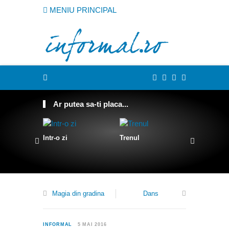
MENIU PRINCIPAL
Ar putea sa-ti placa...
Intr-o zi
Trenul
Despre D
Magia din gradina
Dans
1
INFORMAL
5 MAI 2016