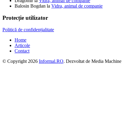
Dragomir
la
Vidra, animal de companie
Balosin Bogdan
la
Vidra, animal de companie
Protecție utilizator
Politică de confidențialitate
Home
Articole
Contact
© Copyright 2026
Informal.RO
. Dezvoltat de Media Machine