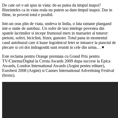
De cate ori v-ati spus in viata: de-as putea da timpul inapoi?
Bineinteles ca in viata reala nu putem sa dam timpul inapoi. Dar in
filme, in povesti totul e posibil.
Intr-un oras plin de viata, undeva in India, o fata ramane plangand
intr-o statie de autobuz. Un sofer de taxi intelege povestea din
spatele lacrimilor si incepe frumosul mers in marsarier al tuturor:
pietoni, soferi, biciclisti, frizer, gunoier. Totul pana in momentul
cand autobuzul care ii luase logodnicul fetei se intoarce la punctul de
plecare si cei doi indragostiti sunt reuniti in cele din urma.. . ♥
Este reclama pentru Orange premiata cu Grand Prix pentru
TV/Cinema/Digital la Cresta Awards 2009 dupa succese la Epica
Awards, London International Awards (Argint pentru editare),
Eurobest 2008 (Argint) si Cannes International Advertising Festival
(bronz).