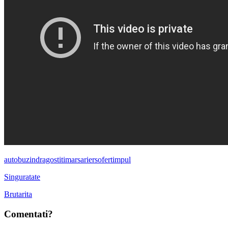
autobuz
indragostiti
marsarier
sofer
timpul
Singuratate
Brutarita
Comentati?