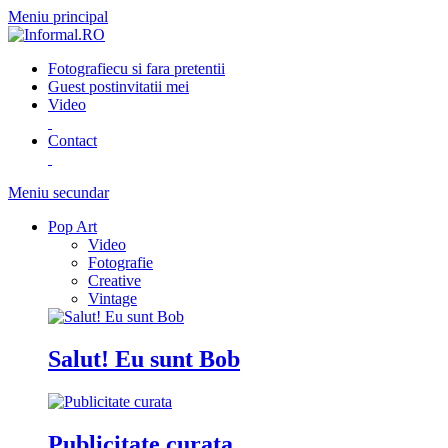
Meniu principal
Fotografie
cu si fara pretentii
Guest post
invitatii mei
Video
Contact
Meniu secundar
Pop Art
Video
Fotografie
Creative
Vintage
Salut! Eu sunt Bob
Publicitate curata