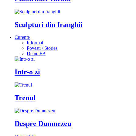
Sculpturi din franghii
Curente
Informal
Povesti / Stories
De pe FB
Intr-o zi
Trenul
Despre Dumnezeu