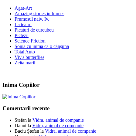
Agat-Art
Amazing stories in frames
Frumosul naiv. Iv.
La teatru
Picaturi de curcubeu
Pictezii
Science Friction
Sonia cu inima ca o căpşuna
Total Auto
Viv's butterflies
Zeita marii
Inima Copiilor
Comentarii recente
Stefan
la
Vidra, animal de companie
Danut
la
Vidra, animal de companie
Baciu Ștefan
la
Vidra, animal de companie