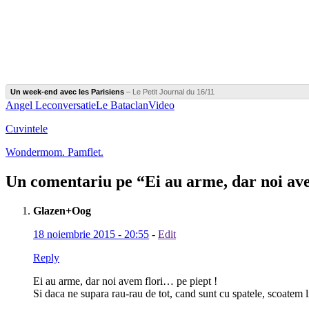
Un week-end avec les Parisiens
– Le Petit Journal du 16/11
Angel Le
conversatie
Le Bataclan
Video
Cuvintele
Wondermom. Pamflet.
Un comentariu pe “
Ei au arme, dar noi av
Glazen+Oog
18 noiembrie 2015 - 20:55
-
Edit
Reply
Ei au arme, dar noi avem flori… pe piept !
Si daca ne supara rau-rau de tot, cand sunt cu spatele, scoate