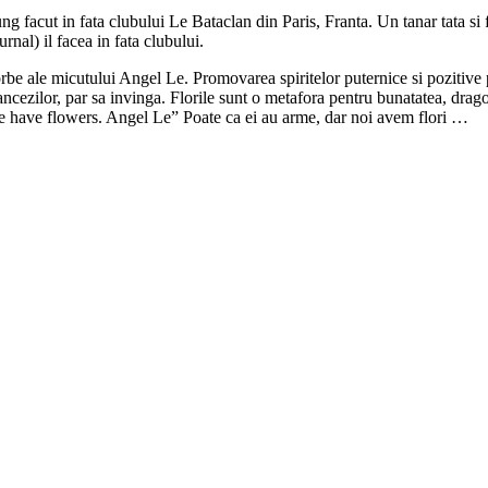
 facut in fata clubului Le Bataclan din Paris, Franta. Un tanar tata si fi
rnal) il facea in fata clubului.
be ale micutului Angel Le. Promovarea spiritelor puternice si pozitive po
francezilor, par sa invinga. Florile sunt o metafora pentru bunatatea, dragos
e have flowers. Angel Le” Poate ca ei au arme, dar noi avem flori …