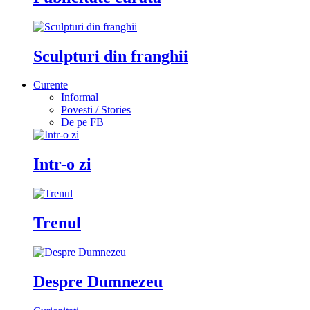
Sculpturi din franghii
Curente
Informal
Povesti / Stories
De pe FB
Intr-o zi
Trenul
Despre Dumnezeu