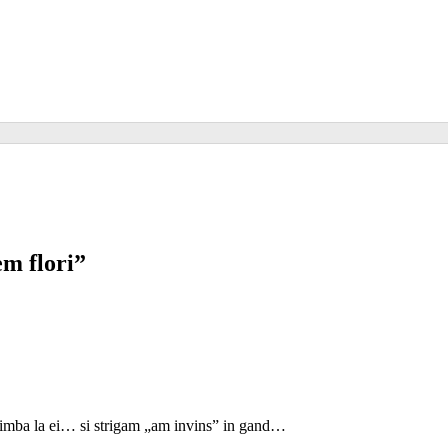
em flori
”
m limba la ei… si strigam „am invins” in gand…