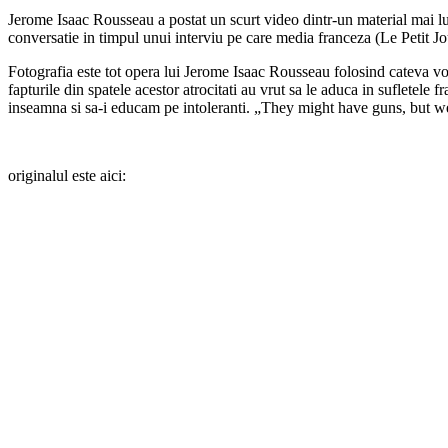
Jerome Isaac Rousseau a postat un scurt video dintr-un material mai lung
conversatie in timpul unui interviu pe care media franceza (Le Petit Jou
Fotografia este tot opera lui Jerome Isaac Rousseau folosind cateva vor
fapturile din spatele acestor atrocitati au vrut sa le aduca in sufletele 
inseamna si sa-i educam pe intoleranti. „They might have guns, but w
originalul este aici: