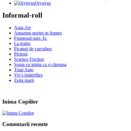
Orygyns
Informal-roll
Agat-Art
Amazing stories in frames
Frumosul naiv. Iv.
La teatru
Picaturi de curcubeu
Pictezii
Science Friction
Sonia cu inima ca o căpşuna
Total Auto
Viv's butterflies
Zeita marii
Inima Copiilor
Comentarii recente