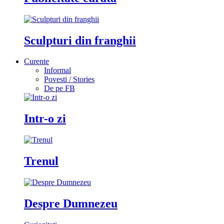
Sculpturi din franghii
Curente
Informal
Povesti / Stories
De pe FB
Intr-o zi
Trenul
Despre Dumnezeu