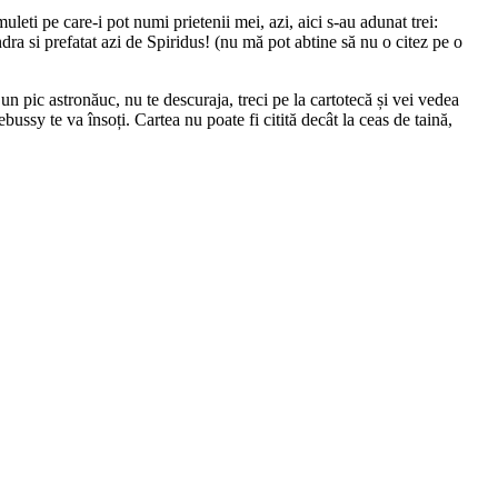
ti pe care-i pot numi prietenii mei, azi, aici s-au adunat trei:
dra si prefatat azi de Spiridus! (nu mă pot abtine să nu o citez pe o
un pic astronăuc, nu te descuraja, treci pe la cartotecă și vei vedea
ussy te va însoți. Cartea nu poate fi citită decât la ceas de taină,