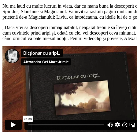
Nu ma laud cu multe lucruri in viata, dar cu mana buna la descoperit oa
Spiridus, Starshine si Magicianul. Va invit sa rasfoiti pagini dintr-un 
prietenă de-a Magicianului: Liviu, ca intotdeauna, cu ideile lui de o ge
„Dacă vrei să descoperi inimaginabilul, neapărat trebuie să înveţi cititu
cum cuvintele prind aripi și, odată cu ele, vei descoperi ceva minunat, n
când ornicul va bate miezul nopții. Pentru videoclip și poveste, Alex