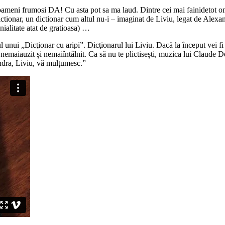
meni frumosi DA! Cu asta pot sa ma laud. Dintre cei mai fainidetot omule
dictionar, un dictionar cum altul nu-i – imaginat de Liviu, legat de Alexan
nialitate atat de gratioasa) …
l unui „Dicţionar cu aripi”. Dicţionarul lui Liviu. Dacă la început vei fi 
emaiauzit și nemaiîntâlnit. Ca să nu te plictisești, muzica lui Claude Deb
andra, Liviu, vă mulțumesc.”