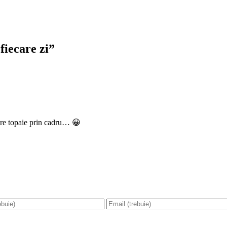
fiecare zi
”
care topaie prin cadru… 😀