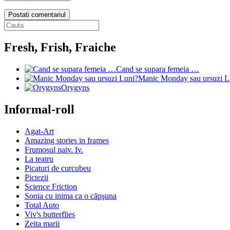
Postati comentariul
Fresh, Frish, Fraiche
Cand se supara femeia …
Manic Monday sau ursuzi L
Orygyns
Informal-roll
Agat-Art
Amazing stories in frames
Frumosul naiv. Iv.
La teatru
Picaturi de curcubeu
Pictezii
Science Friction
Sonia cu inima ca o căpşuna
Total Auto
Viv's butterflies
Zeita marii