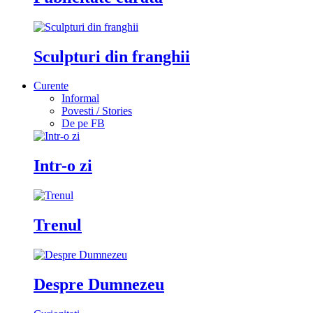
Sculpturi din franghii
Curente
Informal
Povesti / Stories
De pe FB
Intr-o zi
Trenul
Despre Dumnezeu