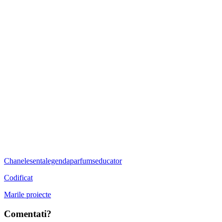
Chanel
esenta
legenda
parfum
seducator
Codificat
Marile proiecte
Comentati?