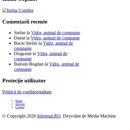
Comentarii recente
Stefan
la
Vidra, animal de companie
Danut
la
Vidra, animal de companie
Baciu Ștefan
la
Vidra, animal de
companie
Dragomir
la
Vidra, animal de
companie
Balosin Bogdan
la
Vidra, animal de
companie
Protecție utilizator
Politică de confidențialitate
Home
Articole
Contact
© Copyright 2026
Informal.RO
. Dezvoltat de Media Machine