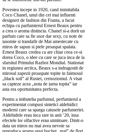
Povestea incepe in 1920, cand inimitabila
Coco Chanel, unul din cei mai influenti
designeri de fashion din Franta, a facut
echipa cu parfumierul Ernest Beaux pentru
a crea o aroma distincta. Chanel si-a dorit un
parfum care sa fie usor dar sexy, cu note de
iasomie si trandafir de Mai amestecate cu
miros de sapun si piele proaspat spalata.
Ernest Beaux credea ca are chiar ceea ce-si
dorea Coco, o idee cu care se juca inca de la
sfarsitul Primului Razboi Mondial. Stationat
in regiunea arctica, Beaux s-a indragostit de
mirosul zapezii proaspate topite in faimosul
„black soil” al Rusiei, cernoziomul. A visat
sa capteze acea „nota de iarna topita” iar
asta era oportunitatea perfecta.
Pentru a imbutelia parfumul, perfumierul a
experimentat compusi sintetici aldehidici
moderni care sa sparga catusele parfumeriei.
Aldehidele erau inca rare in anii ’20, insa
efectele lor olfactive erau uimitoare. Dintr-o
data un miros nu mai avea nevoie sa
reproduca aroma unui buchet „real” de flori.