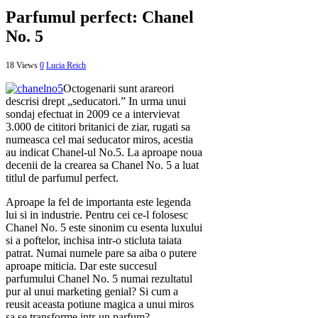
Parfumul perfect: Chanel
No. 5
18 Views
0
Lucia Reich
Octogenarii sunt arareori
descrisi drept „seducatori.” In urma unui
sondaj efectuat in 2009 ce a intervievat
3.000 de cititori britanici de ziar, rugati sa
numeasca cel mai seducator miros, acestia
au indicat Chanel-ul No.5. La aproape noua
decenii de la crearea sa Chanel No. 5 a luat
titlul de parfumul perfect.
Aproape la fel de importanta este legenda
lui si in industrie. Pentru cei ce-l folosesc
Chanel No. 5 este sinonim cu esenta luxului
si a poftelor, inchisa intr-o sticluta taiata
patrat. Numai numele pare sa aiba o putere
aproape miticia. Dar este succesul
parfumului Chanel No. 5 numai rezultatul
pur al unui marketing genial? Si cum a
reusit aceasta potiune magica a unui miros
sa se transforme intr-un parfum?