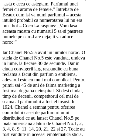
„asta e ceea ce asteptam. Parfumul unei
femei cu aroma de femeie.” Intrebata de
Beaux cum isi va numi parfumul – acesta
intuind probabil ca numerotarea lui nu era
prea hot – Coco i-a raspuns: „Vom lasa
aceasta mostra cu numarul 5 sa-si pastreze
numele pe care-l are deja; ii va aduce
noroc.”
Iar Chanel No.5 a avut un uimitor noroc. O
sticla de Chanel No.5 este vanduta, undeva
in lume, la fiecare 30 de secunde. Dar in
ciuda convigerii larg raspandite ca buna
reclama a facut din parfum o emblema,
adevarul este cu mult mai complicat. Pentru
primii sai 45 de ani de faima marketing a
fost mai degraba neinspirat. Si desi ciudat,
timp de decenii, competitorul cel mai de
seama al parfumului a fost el insusi. In
1924, Chanel a semnat pentru oferirea
controlului casei de parfumuri unui
distribuitori ce au lansat Chanel No.5 pe
piata americana alaturi de Chanel No.1, 2,
3, 4, 8, 9, 11, 14, 20, 21, 22 si 27. Toate au
fost vandute in aceeasi emblematica sticla,