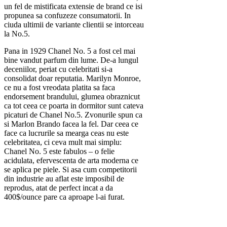
un fel de mistificata extensie de brand ce isi
propunea sa confuzeze consumatorii. In
ciuda ultimii de variante clientii se intorceau
la No.5.
Pana in 1929 Chanel No. 5 a fost cel mai
bine vandut parfum din lume. De-a lungul
deceniilor, periat cu celebritati si-a
consolidat doar reputatia. Marilyn Monroe,
ce nu a fost vreodata platita sa faca
endorsement brandului, glumea obraznicut
ca tot ceea ce poarta in dormitor sunt cateva
picaturi de Chanel No.5. Zvonurile spun ca
si Marlon Brando facea la fel. Dar ceea ce
face ca lucrurile sa mearga ceas nu este
celebritatea, ci ceva mult mai simplu:
Chanel No. 5 este fabulos – o felie
acidulata, efervescenta de arta moderna ce
se aplica pe piele. Si asa cum competitorii
din industrie au aflat este imposibil de
reprodus, atat de perfect incat a da
400$/ounce pare ca aproape l-ai furat.