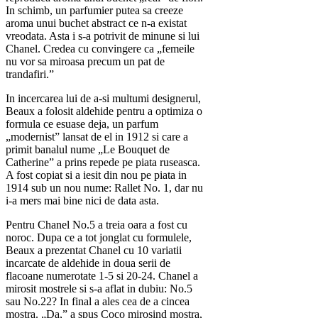
In schimb, un parfumier putea sa creeze
aroma unui buchet abstract ce n-a existat
vreodata. Asta i s-a potrivit de minune si lui
Chanel. Credea cu convingere ca „femeile
nu vor sa miroasa precum un pat de
trandafiri.”
In incercarea lui de a-si multumi designerul,
Beaux a folosit aldehide pentru a optimiza o
formula ce esuase deja, un parfum
„modernist” lansat de el in 1912 si care a
primit banalul nume „Le Bouquet de
Catherine” a prins repede pe piata ruseasca.
A fost copiat si a iesit din nou pe piata in
1914 sub un nou nume: Rallet No. 1, dar nu
i-a mers mai bine nici de data asta.
Pentru Chanel No.5 a treia oara a fost cu
noroc. Dupa ce a tot jonglat cu formulele,
Beaux a prezentat Chanel cu 10 variatii
incarcate de aldehide in doua serii de
flacoane numerotate 1-5 si 20-24. Chanel a
mirosit mostrele si s-a aflat in dubiu: No.5
sau No.22? In final a ales cea de a cincea
mostra. „Da,” a spus Coco mirosind mostra,