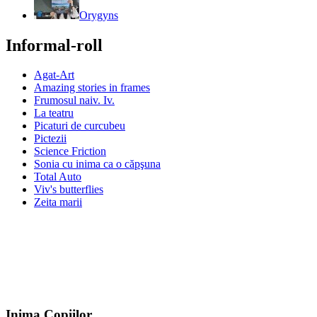
Orygyns
Informal-roll
Agat-Art
Amazing stories in frames
Frumosul naiv. Iv.
La teatru
Picaturi de curcubeu
Pictezii
Science Friction
Sonia cu inima ca o căpşuna
Total Auto
Viv's butterflies
Zeita marii
Inima Copiilor