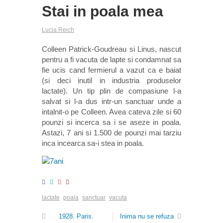
Stai in poala mea
Lucia Reich
Colleen Patrick-Goudreau si Linus, nascut
pentru a fi vacuta de lapte si condamnat sa
fie ucis cand fermierul a vazut ca e baiat
(si deci inutil in industria produselor
lactate). Un tip plin de compasiune l-a
salvat si l-a dus intr-un sanctuar unde a
intalnit-o pe Colleen. Avea cateva zile si 60
pounzi si incerca sa i se aseze in poala.
Astazi, 7 ani si 1.500 de pounzi mai tarziu
inca incearca sa-i stea in poala.
lactate
poala
sanctuar
vacuta
1928. Paris.
Inima nu se refuza