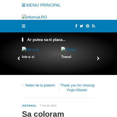
MENIU PRINCIPAL
Ar putea sa-ti placa...
Intr-o zi
Trenul
Despre D
Vederi de la prieteni
Thank you for chosing
Virgin Atlantic
0
INFORMAL
7 IULIE 2013
Sa coloram