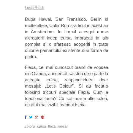
Lucia Reich
Dupa Hawai, San Fransisco, Berlin si
multe altele, Color Run s-a tinut in acest an
in Amsterdam. In timpul acesgei curse
alergatorii incep cursa imbracati in alb
complet si o sfarsesc acoperiti in toate
culorile pamantului existente sub forma de
pudra.
Flexa, cel mai cunoscut brand de vopsea
din Olanda, a incercat sa stea de o parte la
aceasta cursa, raspandindu-si doar
mesajul: „Let’s Colour”. Si au facut-o
folosind tricouri speciale Flexa. Cum a
functionat asta? Cu cat mai multe culori,
cu atat mai vizibil brandul Flexa.
colora
cursa
flexa
mesaj