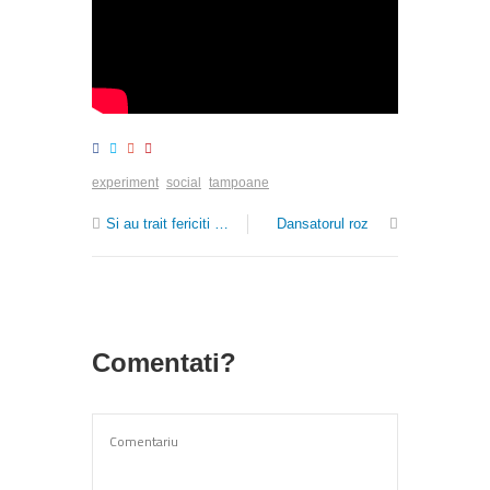
experiment
social
tampoane
Si au trait fericiti …
Dansatorul roz
Comentati?