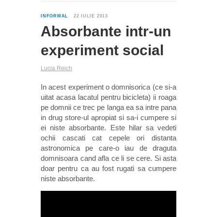
0
INFORMAL
22 IULIE 2013
Absorbante intr-un
experiment social
Lucia Reich
In acest experiment o domnisorica (ce si-a
uitat acasa lacatul pentru bicicleta) ii roaga
pe domnii ce trec pe langa ea sa intre pana
in drug store-ul apropiat si sa-i cumpere si
ei niste absorbante. Este hilar sa vedeti
ochii cascati cat cepele ori distanta
astronomica pe care-o iau de draguta
domnisoara cand afla ce li se cere. Si asta
doar pentru ca au fost rugati sa cumpere
niste absorbante.