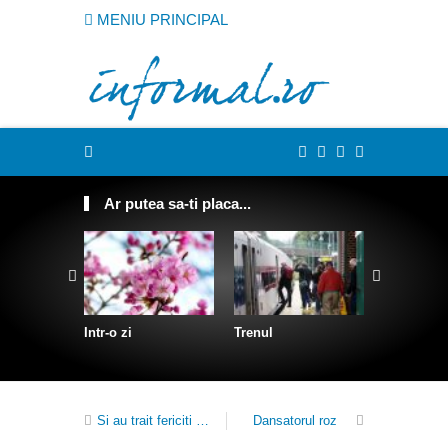
MENIU PRINCIPAL
Ar putea sa-ti placa...
Intr-o zi
Trenul
Despre D
Si au trait fericiti …
Dansatorul roz