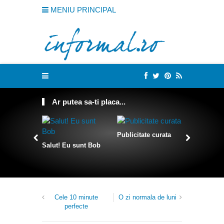
MENIU PRINCIPAL
Ar putea sa-ti placa...
Publicitate curata
Salut! Eu sunt Bob
Sculpturi 
franghii
Cele 10 minute
O zi normala de luni
perfecte