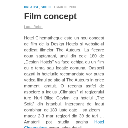
0
CREATIVE
,
VIDEO
4 MARTIE 2013
Film concept
Lucia Reich
Hotel Cinematheque este un nou concept
de film de la Design Hotels si website-ul
dedicat filmelor The Auteurs. La fiecare
doua saptamani, unul din cele 180 de
„Design Hotels” va face echipa cu un film
cu o tema sau locatie comuna. Oaspetii
cazati in hotelurile recomandate vor putea
vedea filmul pe site-ul The Auteurs in orice
moment, gratuit. O recenta astfel de
asociere a inclus „Climates” al regizorului
turc Nuri Bilge Ceylan, cu hotelul „The
Sofa” din Istanbul. Interesant de facut
combinari de 180 luate cate – sa zicem –
macar 2-3 mari regizori din 39 de tari …
Amatorii pot studia pagina
Hotel
Cinematique
pentru orice detalii.