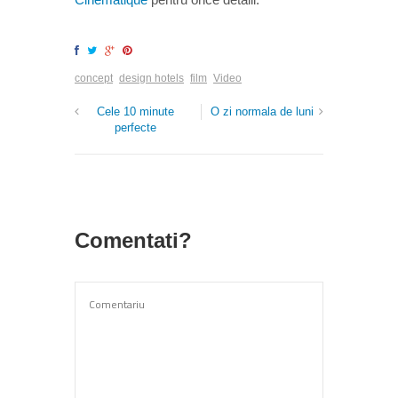
concept
design hotels
film
Video
Cele 10 minute
O zi normala de luni
perfecte
Comentati?