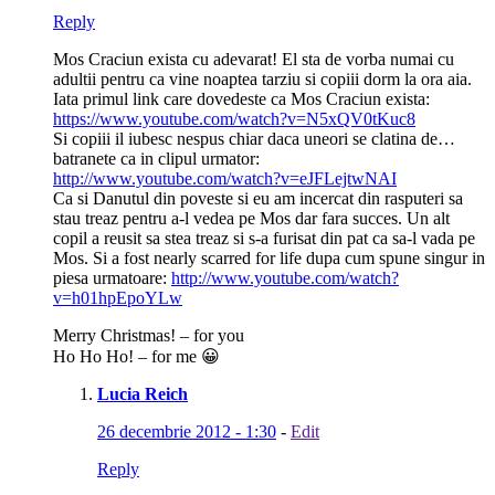
Reply
Mos Craciun exista cu adevarat! El sta de vorba numai cu
adultii pentru ca vine noaptea tarziu si copiii dorm la ora aia.
Iata primul link care dovedeste ca Mos Craciun exista:
https://www.youtube.com/watch?v=N5xQV0tKuc8
Si copiii il iubesc nespus chiar daca uneori se clatina de…
batranete ca in clipul urmator:
http://www.youtube.com/watch?v=eJFLejtwNAI
Ca si Danutul din poveste si eu am incercat din rasputeri sa
stau treaz pentru a-l vedea pe Mos dar fara succes. Un alt
copil a reusit sa stea treaz si s-a furisat din pat ca sa-l vada pe
Mos. Si a fost nearly scarred for life dupa cum spune singur in
piesa urmatoare:
http://www.youtube.com/watch?
v=h01hpEpoYLw
Merry Christmas! – for you
Ho Ho Ho! – for me 😀
Lucia Reich
26 decembrie 2012 - 1:30
-
Edit
Reply