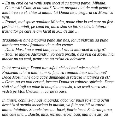
– Eu nu cred ca va veni! sopti incet si cu teama parca, Mihaita.
– Glumesti? Cum sa nu vina? Ne-am pregatit atat de mult pentru
intalnirea cu el, chiar si mama lui Danut ne-a asigurat ca Mosul va
veni.
– Poate!, mai spuse ganditor Mihaita, poate vine la cei care au fost
peste an cuminti, pe cand eu, daca stau sa fac socoteala tuturor
traznailor pe care le-am facut in 365 de zile …
Tragandu-si bine plapuma pana sub nas, Ionut indrazni sa puna
intrebarea care-l framanta de multa vreme:
– Daca Mosul nu e unul bun, ci unul rau si imbracat in negru?
– Taci! se ingrozi Alexandru, vorbesti prostii, o sa vezi ca Mosul nici
macar nu va veni, pentru ca nu exista cu adevarat.
In tot acest timp, Danut n-a suflat nici cel mai mic cuvintel.
Problema lui era alta: cum sa faca sa ramana treaz atatea ore?
Daca Mosul vine abia catre dimineata si rateaza intalnirea cu el?
– Gata, nu va mai certati, incerca Danut sa calmeze spiritele. Daca
stati si voi treji ca mine in noaptea aceasta, o sa aveti sansa sa-l
vedeti pe Mos Craciun in carne si oase.
In liniste, copiii s-au pus la panda: daca vor reusi sa-si tina ochii
deschisi si atentia incordata la maxim, va fi imposibil sa rateze
marea intalnire. Si orele treceau. Incet, foarte incet. Se tarau parca
una cate una… Baietii, insa, rezistau eroic. Sau, mai bine zis, au