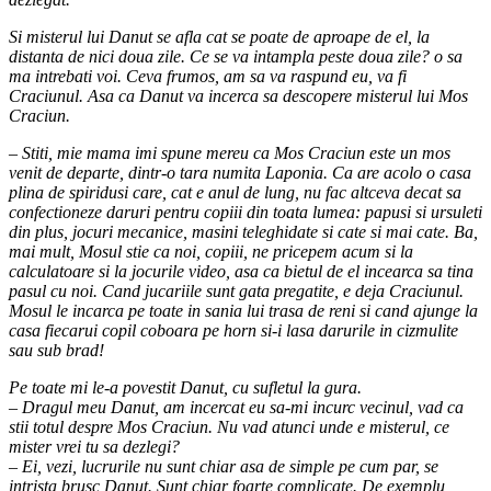
Si misterul lui Danut se afla cat se poate de aproape de el, la
distanta de nici doua zile. Ce se va intampla peste doua zile? o sa
ma intrebati voi. Ceva frumos, am sa va raspund eu, va fi
Craciunul. Asa ca Danut va incerca sa descopere misterul lui Mos
Craciun.
– Stiti, mie mama imi spune mereu ca Mos Craciun este un mos
venit de departe, dintr-o tara numita Laponia. Ca are acolo o casa
plina de spiridusi care, cat e anul de lung, nu fac altceva decat sa
confectioneze daruri pentru copiii din toata lumea: papusi si ursuleti
din plus, jocuri mecanice, masini teleghidate si cate si mai cate. Ba,
mai mult, Mosul stie ca noi, copiii, ne pricepem acum si la
calculatoare si la jocurile video, asa ca bietul de el incearca sa tina
pasul cu noi. Cand jucariile sunt gata pregatite, e deja Craciunul.
Mosul le incarca pe toate in sania lui trasa de reni si cand ajunge la
casa fiecarui copil coboara pe horn si-i lasa darurile in cizmulite
sau sub brad!
Pe toate mi le-a povestit Danut, cu sufletul la gura.
– Dragul meu Danut, am incercat eu sa-mi incurc vecinul, vad ca
stii totul despre Mos Craciun. Nu vad atunci unde e misterul, ce
mister vrei tu sa dezlegi?
– Ei, vezi, lucrurile nu sunt chiar asa de simple pe cum par, se
intrista brusc Danut. Sunt chiar foarte complicate. De exemplu,