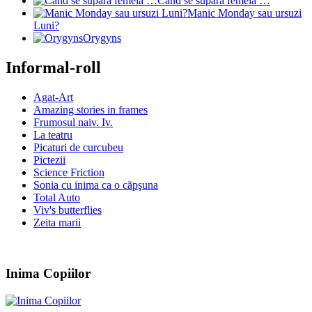
Cand se supara femeia …
Manic Monday sau ursuzi
Luni?
Orygyns
Informal-roll
Agat-Art
Amazing stories in frames
Frumosul naiv. Iv.
La teatru
Picaturi de curcubeu
Pictezii
Science Friction
Sonia cu inima ca o căpşuna
Total Auto
Viv's butterflies
Zeita marii
Inima Copiilor