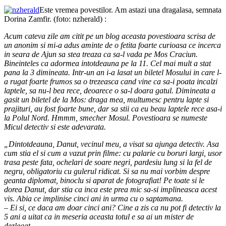
Este vremea povestilor. Am astazi una dragalasa, semnata
Dorina Zamfir. (foto: nzherald) :
Acum cateva zile am citit pe un blog aceasta povestioara scrisa de
un anonim si mi-a adus aminte de o fetita foarte curioasa ce incerca
in seara de Ajun sa stea treaza ca sa-l vada pe Mos Craciun.
Bineinteles ca adormea intotdeauna pe la 11. Cel mai mult a stat
pana la 3 dimineata. Intr-un an i-a lasat un biletel Mosului in care l-
a rugat foarte frumos sa o trezeasca cand vine ca sa-i poata incalzi
laptele, sa nu-l bea rece, deoarece o sa-l doara gatul. Dimineata a
gasit un biletel de la Mos: draga mea, multumesc pentru lapte si
prajituri, au fost foarte bune, dar sa stii ca eu beau laptele rece asa-i
la Polul Nord. Hmmm, smecher Mosul. Povestioara se numeste
Micul detectiv si este adevarata.
„Dintotdeauna, Danut, vecinul meu, a visat sa ajunga detectiv. Asa
cum stia el si cum a vazut prin filme: cu palarie cu boruri largi, usor
trasa peste fata, ochelari de soare negri, pardesiu lung si la fel de
negru, obligatoriu cu gulerul ridicat. Si sa nu mai vorbim despre
geanta diplomat, binoclu si aparat de fotografiat! Pe toate si le
dorea Danut, dar stia ca inca este prea mic sa-si implineasca acest
vis. Abia ce implinise cinci ani in urma cu o saptamana.
– Ei si, ce daca am doar cinci ani? Cine a zis ca nu pot fi detectiv la
5 ani a uitat ca in meseria aceasta totul e sa ai un mister de
dezlegat.