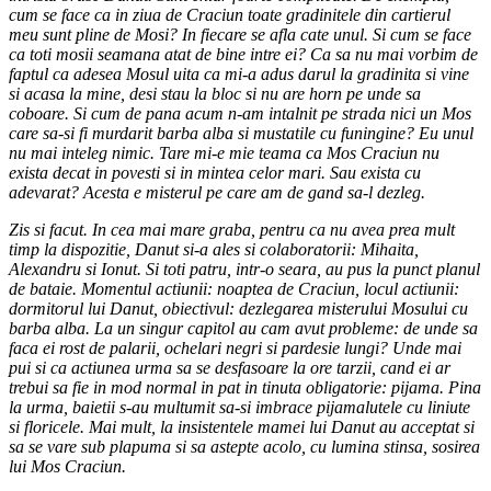
cum se face ca in ziua de Craciun toate gradinitele din cartierul
meu sunt pline de Mosi? In fiecare se afla cate unul. Si cum se face
ca toti mosii seamana atat de bine intre ei? Ca sa nu mai vorbim de
faptul ca adesea Mosul uita ca mi-a adus darul la gradinita si vine
si acasa la mine, desi stau la bloc si nu are horn pe unde sa
coboare. Si cum de pana acum n-am intalnit pe strada nici un Mos
care sa-si fi murdarit barba alba si mustatile cu funingine? Eu unul
nu mai inteleg nimic. Tare mi-e mie teama ca Mos Craciun nu
exista decat in povesti si in mintea celor mari. Sau exista cu
adevarat? Acesta e misterul pe care am de gand sa-l dezleg.
Zis si facut. In cea mai mare graba, pentru ca nu avea prea mult
timp la dispozitie, Danut si-a ales si colaboratorii: Mihaita,
Alexandru si Ionut. Si toti patru, intr-o seara, au pus la punct planul
de bataie. Momentul actiunii: noaptea de Craciun, locul actiunii:
dormitorul lui Danut, obiectivul: dezlegarea misterului Mosului cu
barba alba. La un singur capitol au cam avut probleme: de unde sa
faca ei rost de palarii, ochelari negri si pardesie lungi? Unde mai
pui si ca actiunea urma sa se desfasoare la ore tarzii, cand ei ar
trebui sa fie in mod normal in pat in tinuta obligatorie: pijama. Pina
la urma, baietii s-au multumit sa-si imbrace pijamalutele cu liniute
si floricele. Mai mult, la insistentele mamei lui Danut au acceptat si
sa se vare sub plapuma si sa astepte acolo, cu lumina stinsa, sosirea
lui Mos Craciun.