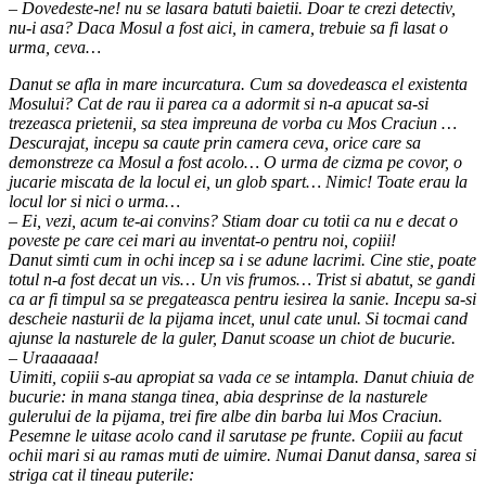
– Dovedeste-ne! nu se lasara batuti baietii. Doar te crezi detectiv,
nu-i asa? Daca Mosul a fost aici, in camera, trebuie sa fi lasat o
urma, ceva…
Danut se afla in mare incurcatura. Cum sa dovedeasca el existenta
Mosului? Cat de rau ii parea ca a adormit si n-a apucat sa-si
trezeasca prietenii, sa stea impreuna de vorba cu Mos Craciun …
Descurajat, incepu sa caute prin camera ceva, orice care sa
demonstreze ca Mosul a fost acolo… O urma de cizma pe covor, o
jucarie miscata de la locul ei, un glob spart… Nimic! Toate erau la
locul lor si nici o urma…
– Ei, vezi, acum te-ai convins? Stiam doar cu totii ca nu e decat o
poveste pe care cei mari au inventat-o pentru noi, copiii!
Danut simti cum in ochi incep sa i se adune lacrimi. Cine stie, poate
totul n-a fost decat un vis… Un vis frumos… Trist si abatut, se gandi
ca ar fi timpul sa se pregateasca pentru iesirea la sanie. Incepu sa-si
descheie nasturii de la pijama incet, unul cate unul. Si tocmai cand
ajunse la nasturele de la guler, Danut scoase un chiot de bucurie.
– Uraaaaaa!
Uimiti, copiii s-au apropiat sa vada ce se intampla. Danut chiuia de
bucurie: in mana stanga tinea, abia desprinse de la nasturele
gulerului de la pijama, trei fire albe din barba lui Mos Craciun.
Pesemne le uitase acolo cand il sarutase pe frunte. Copiii au facut
ochii mari si au ramas muti de uimire. Numai Danut dansa, sarea si
striga cat il tineau puterile: