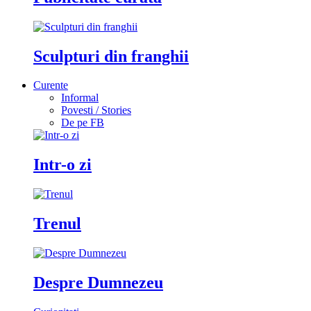
Sculpturi din franghii
Curente
Informal
Povesti / Stories
De pe FB
Intr-o zi
Trenul
Despre Dumnezeu