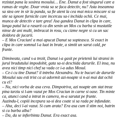
rezistat pana la sosirea mosului… Ene. Danut a fost singurul care a
ramas de veghe. Doar vroia sa se faca detectiv, nu? Asta inseamna
sa stea ore in sir la panda, sa fie atent la cea mai mica miscare si sa
stie sa ignore furnicile care incercau sa-i inchida ochii. Ce mai,
munca de detectiv e tare grea! Asa gandea Danut in clipa in care,
langa patul lui a rasarit ca din senin un Mos cu barba si mustatile
ninse de ani multi, imbracat in rosu, cu cizme negre si cu un sac
doldora de jucarii.
– E Mos Craciun! a mai apucat Danut sa sopteasca. Si exact in
clipa in care somnul l-a luat in brate, a simtit un sarut cald, pe
frunte.
Dimineata, cand s-a trezit, Danut i-a gasit pe prietenii lui stransi in
jurul bradutului impodobit, gata sa-si deschida darurile. El insa, nu
avea nici timp nici chef sa vada ce i-a adus Mosul.
– Ce-i cu tine Danut? il intreba Alexandru. Nu te bucuri de darurile
Mosului sau esti trist ca ai adormit azi-noapte si n-ai mai dat ochii
cu el?
– Nu, nici vorba de asa ceva. Dimpotriva, azi noapte am stat treaz
pina tarziu si l-am vazut pe Mos Craciun in carne si oase. Tin minte
ca, atunci cand a intrat in camera, m-a sarutat pe frunte.
Auzindu-l, copiii incepura sa-si dea coate si sa rada pe infundate.
– Aha, deci l-ai vazut. Si cum arata? Era asa cum il stim noi, batrin
si cu barba alba?
– Da, da se infierbinta Danut. Era exact asa.