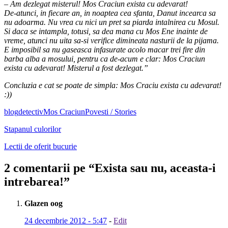
– Am dezlegat misterul! Mos Craciun exista cu adevarat!
De-atunci, in fiecare an, in noaptea cea sfanta, Danut incearca sa
nu adoarma. Nu vrea cu nici un pret sa piarda intalnirea cu Mosul.
Si daca se intampla, totusi, sa dea mana cu Mos Ene inainte de
vreme, atunci nu uita sa-si verifice dimineata nasturii de la pijama.
E imposibil sa nu gaseasca infasurate acolo macar trei fire din
barba alba a mosului, pentru ca de-acum e clar: Mos Craciun
exista cu adevarat! Misterul a fost dezlegat.”
Concluzia e cat se poate de simpla: Mos Craciu exista cu adevarat!
:))
blog
detectiv
Mos Craciun
Povesti / Stories
Stapanul culorilor
Lectii de oferit bucurie
2 comentarii pe “
Exista sau nu, aceasta-i
intrebarea!
”
Glazen oog
24 decembrie 2012 - 5:47
-
Edit