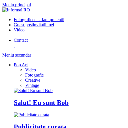
Meniu principal
Fotografie
cu si fara pretentii
Guest post
invitatii mei
Video
Contact
Meniu secundar
Pop Art
Video
Fotografie
Creative
Vintage
Salut! Eu sunt Bob
Publicitate curata