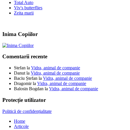
Total Auto
Viv's butterflies
Zeita marii
Inima Copiilor
Comentarii recente
Stefan
la
Vidra, animal de companie
Danut
la
Vidra, animal de companie
Baciu Ștefan
la
Vidra, animal de companie
Dragomir
la
Vidra, animal de companie
Balosin Bogdan
la
Vidra, animal de companie
Protecție utilizator
Politică de confidențialitate
Home
Articole