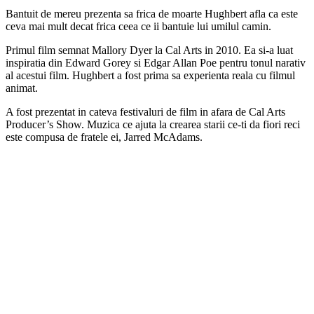
Bantuit de mereu prezenta sa frica de moarte Hughbert afla ca este
ceva mai mult decat frica ceea ce ii bantuie lui umilul camin.
Primul film semnat Mallory Dyer la Cal Arts in 2010. Ea si-a luat
inspiratia din Edward Gorey si Edgar Allan Poe pentru tonul narativ
al acestui film. Hughbert a fost prima sa experienta reala cu filmul
animat.
A fost prezentat in cateva festivaluri de film in afara de Cal Arts
Producer’s Show. Muzica ce ajuta la crearea starii ce-ti da fiori reci
este compusa de fratele ei, Jarred McAdams.