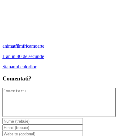
animat
film
frica
moarte
1 an in 40 de secunde
Stapanul culorilor
Comentati?