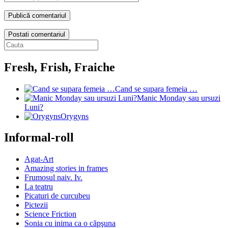
Postati comentariul
Fresh, Frish, Fraiche
Cand se supara femeia …
Manic Monday sau ursuzi
Luni?
Orygyns
Informal-roll
Agat-Art
Amazing stories in frames
Frumosul naiv. Iv.
La teatru
Picaturi de curcubeu
Pictezii
Science Friction
Sonia cu inima ca o căpşuna