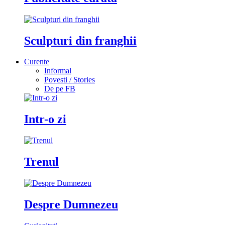
Sculpturi din franghii
Curente
Informal
Povesti / Stories
De pe FB
Intr-o zi
Trenul
Despre Dumnezeu