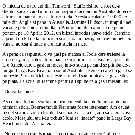
O micuta de patru ani din Tamworth, Staffordshire, a fost de-a
dreptul socata cand a primit un raspuns tocmai din Australia dupa ce
a trimis in mare un mesaj intr-o sticla. Acesta a calatorit 10.000 de
mile din Anglia si pana in Australia. Jasmine Hudson, in timpul unei
vacante petrecute cu familia in Bournemouth, a aruncat de pe un
ponton, pe 10 Aprilie 2012, un biletel introdus intr-o sticla. Jasmine
a primit un kit de la bunicii ei si a scris un mesaj, inclusiv numele ei,
varsta, adresa si unde a aruncat sticla in mare.
A sperat ca raspunsul o va gasi pe matusa ei Jodie care traieste in
Guernsey, insa cateva luni mai tarziu a primit o scrisoare la posta de
la o femeie care a gasit un mesaj intr-o sticla pe cand se plimba de-a
lungul Largs Bay Beach, in sudul Australiei. Femeia care l-a gasit se
numeste Barbara Richards, este la randul sau bunica si a gasit sticla
pe plaja. I-a scris lui Jasmine pentru a-i spune ca a gasit mesajul ei:
“Draga Jasmine,
Asa cum a hotarat soarta am facut cunostinta datorita mesajului tau
trimis in sticla. Bournemouth Pier arata foarte interesant. Am cautat
pe net si am vazut ca localitatea chiar exista si da, adresa ta era si ea
acolo. Mesajului tau i-au trebuit5 luni sa „inoate” pana in Largs Bay
Beach in sudul Australiei.
„Numele meu este Barbara. Impreuna cu fratele meu Colin ne