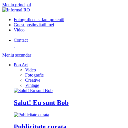
Meniu principal
Fotografie
cu si fara pretentii
Guest post
invitatii mei
Video
Contact
Meniu secundar
Pop Art
Video
Fotografie
Creative
Vintage
Salut! Eu sunt Bob
Publicitate curata