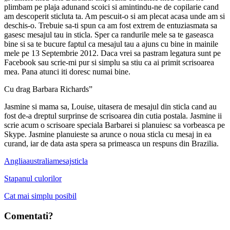
plimbam pe plaja adunand scoici si amintindu-ne de copilarie cand
am descoperit sticluta ta. Am pescuit-o si am plecat acasa unde am si
deschis-o. Trebuie sa-ti spun ca am fost extrem de entuziasmata sa
gasesc mesajul tau in sticla. Sper ca randurile mele sa te gaseasca
bine si sa te bucure faptul ca mesajul tau a ajuns cu bine in mainile
mele pe 13 Septembrie 2012. Daca vrei sa pastram legatura sunt pe
Facebook sau scrie-mi pur si simplu sa stiu ca ai primit scrisoarea
mea. Pana atunci iti doresc numai bine.
Cu drag Barbara Richards”
Jasmine si mama sa, Louise, uitasera de mesajul din sticla cand au
fost de-a dreptul surprinse de scrisoarea din cutia postala. Jasmine ii
scrie acum o scrisoare speciala Barbarei si planuiesc sa vorbeasca pe
Skype. Jasmine planuieste sa arunce o noua sticla cu mesaj in ea
curand, iar de data asta spera sa primeasca un respuns din Brazilia.
Anglia
australia
mesaj
sticla
Stapanul culorilor
Cat mai simplu posibil
Comentati?