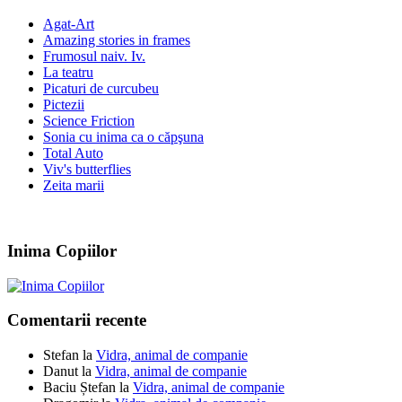
Agat-Art
Amazing stories in frames
Frumosul naiv. Iv.
La teatru
Picaturi de curcubeu
Pictezii
Science Friction
Sonia cu inima ca o căpşuna
Total Auto
Viv's butterflies
Zeita marii
Inima Copiilor
Comentarii recente
Stefan
la
Vidra, animal de companie
Danut
la
Vidra, animal de companie
Baciu Ștefan
la
Vidra, animal de companie