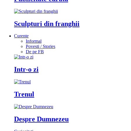
Sculpturi din franghii
Curente
Informal
Povesti / Stories
De pe FB
Intr-o zi
Trenul
Despre Dumnezeu