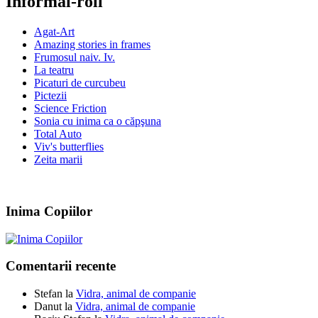
Informal-roll
Agat-Art
Amazing stories in frames
Frumosul naiv. Iv.
La teatru
Picaturi de curcubeu
Pictezii
Science Friction
Sonia cu inima ca o căpşuna
Total Auto
Viv's butterflies
Zeita marii
Inima Copiilor
Comentarii recente
Stefan
la
Vidra, animal de companie
Danut
la
Vidra, animal de companie