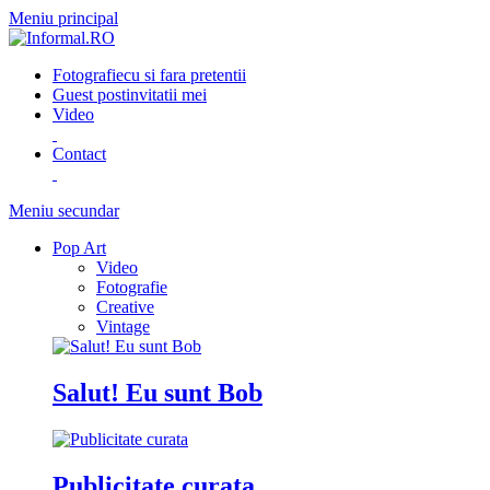
Meniu principal
Fotografie
cu si fara pretentii
Guest post
invitatii mei
Video
Contact
Meniu secundar
Pop Art
Video
Fotografie
Creative
Vintage
Salut! Eu sunt Bob
Publicitate curata