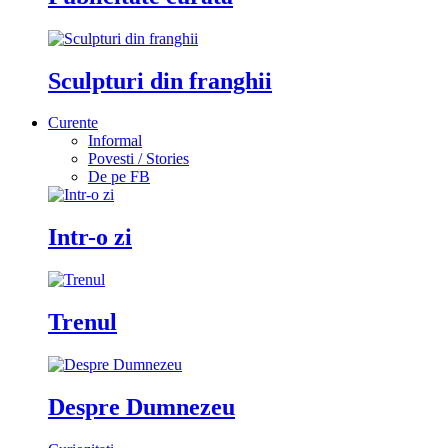
Sculpturi din franghii
Curente
Informal
Povesti / Stories
De pe FB
Intr-o zi
Trenul
Despre Dumnezeu