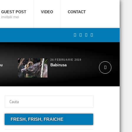
GUEST POST
VIDEO
CONTACT
invitatii mei
26 FEBRUARIE 2019
eu
Babirusa
FRESH, FRISH, FRAICHE