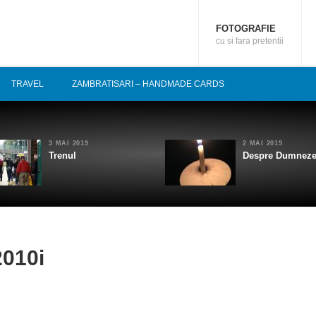
FOTOGRAFIE
cu si fara pretentii
TRAVEL
ZAMBRATISARI – HANDMADE CARDS
3 MAI 2019
2 MAI 2019
Trenul
Despre Dumnez
0
010i