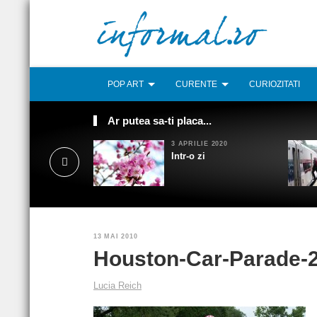
POP ART
CURENTE
CURIOZITATI
Ar putea sa-ti placa...
3 APRILIE 2020
Intr-o zi
13 MAI 2010
Houston-Car-Parade-2
Lucia Reich