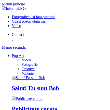
Meniu principal
Fotografie
cu si fara pretentii
Guest post
invitatii mei
Video
Contact
Meniu secundar
Pop Art
Video
Fotografie
Creative
Vintage
Salut! Eu sunt Bob
Publicitate curata