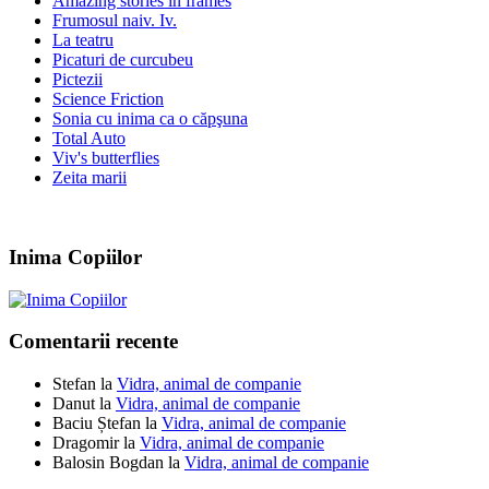
Amazing stories in frames
Frumosul naiv. Iv.
La teatru
Picaturi de curcubeu
Pictezii
Science Friction
Sonia cu inima ca o căpşuna
Total Auto
Viv's butterflies
Zeita marii
Inima Copiilor
Comentarii recente
Stefan
la
Vidra, animal de companie
Danut
la
Vidra, animal de companie
Baciu Ștefan
la
Vidra, animal de companie
Dragomir
la
Vidra, animal de companie
Balosin Bogdan
la
Vidra, animal de companie