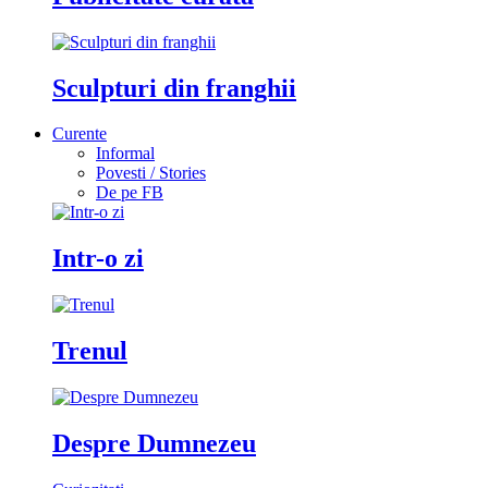
Sculpturi din franghii
Curente
Informal
Povesti / Stories
De pe FB
Intr-o zi
Trenul
Despre Dumnezeu