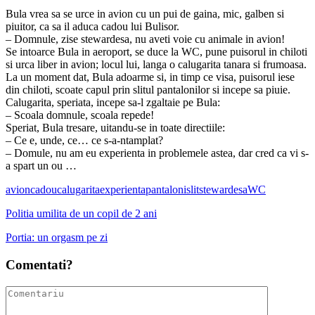
Bula vrea sa se urce in avion cu un pui de gaina, mic, galben si
piuitor, ca sa il aduca cadou lui Bulisor.
– Domnule, zise stewardesa, nu aveti voie cu animale in avion!
Se intoarce Bula in aeroport, se duce la WC, pune puisorul in chiloti
si urca liber in avion; locul lui, langa o calugarita tanara si frumoasa.
La un moment dat, Bula adoarme si, in timp ce visa, puisorul iese
din chiloti, scoate capul prin slitul pantalonilor si incepe sa piuie.
Calugarita, speriata, incepe sa-l zgaltaie pe Bula:
– Scoala domnule, scoala repede!
Speriat, Bula tresare, uitandu-se in toate directiile:
– Ce e, unde, ce… ce s-a-ntamplat?
– Domule, nu am eu experienta in problemele astea, dar cred ca vi s-
a spart un ou …
avion
cadou
calugarita
experienta
pantaloni
slit
stewardesa
WC
Politia umilita de un copil de 2 ani
Portia: un orgasm pe zi
Comentati?