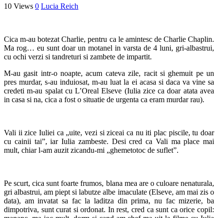
10 Views
0
Lucia Reich
Cica m-au botezat Charlie, pentru ca le amintesc de Charlie Chaplin.
Ma rog… eu sunt doar un motanel in varsta de 4 luni, gri-albastrui,
cu ochi verzi si tandreturi si zambete de impartit.
M-au gasit intr-o noapte, acum cateva zile, racit si ghemuit pe un
pres murdar, s-au induiosat, m-au luat la ei acasa si daca va vine sa
credeti m-au spalat cu L’Oreal Elseve (Iulia zice ca doar atata avea
in casa si na, cica a fost o situatie de urgenta ca eram murdar rau).
Vali ii zice Iuliei ca „uite, vezi si ziceai ca nu iti plac piscile, tu doar
cu cainii tai”, iar Iulia zambeste. Desi cred ca Vali ma place mai
mult, chiar l-am auzit zicandu-mi „ghemetotoc de suflet”.
Pe scurt, cica sunt foarte frumos, blana mea are o culoare nenaturala,
gri albastrui, am piept si labutze albe imaculate (Elseve, am mai zis o
data), am invatat sa fac la laditza din prima, nu fac mizerie, ba
dimpotriva, sunt curat si ordonat. In rest, cred ca sunt ca orice copil: