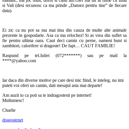
mananc, ma joc mult, dorm si cand am chef ma uit la filme cu Iulia
si Vali (desi recunosc ca ma prinde „Dansez pentru tine” de fiecare
data).
Ei zic ca nu pot sa ma mai tina din cauza de multe alte animale
prezente in gospodarie. Asa ca ma relochez! Si as vrea din suflet sa
fie pentru ultima oara. Caut deci camin cu perne, oameni buni si
zambitori, calorifere si dragoste! De fapt… CAUT FAMILIE!
Raspund pe tel.Iuliei (072*******) sau pe mail la
****@yahoo.com
Iar daca din diverse motive pe care desi mic fiind, le inteleg, nu imi
puteti voi oferi un camin, dati mesajul asta mai departe!
Am auzit io ca poti sa te indragostesti pe internet!
Multumesc!
Charlie
dragoste
net