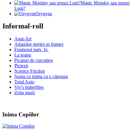
Manic Monday sau ursuzi
Luni?
Orygyns
Informal-roll
Agat-Art
Amazing stories in frames
Frumosul naiv. Iv.
La teatru
Picaturi de curcubeu
Pictezii
Science Friction
Sonia cu inima ca o căpşuna
Total Auto
Viv's butterflies
Zeita marii
Inima Copiilor