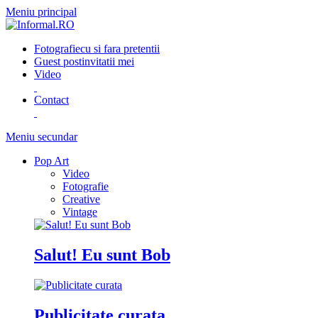
Meniu principal
Fotografie
cu si fara pretentii
Guest post
invitatii mei
Video
Contact
Meniu secundar
Pop Art
Video
Fotografie
Creative
Vintage
Salut! Eu sunt Bob
Publicitate curata