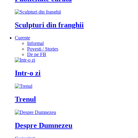
Sculpturi din franghii
Curente
Informal
Povesti / Stories
De pe FB
Intr-o zi
Trenul
Despre Dumnezeu