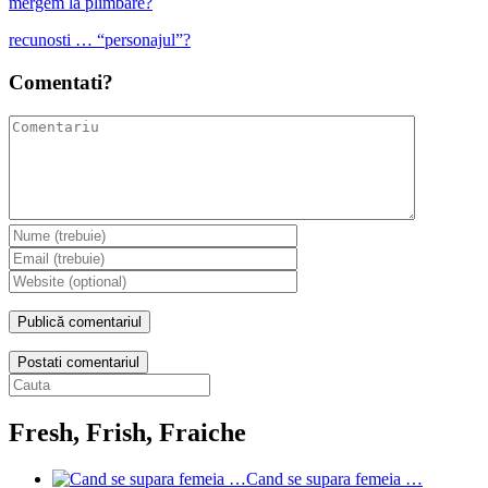
mergem la plimbare?
recunosti … “personajul”?
Comentati?
Postati comentariul
Fresh, Frish, Fraiche
Cand se supara femeia …