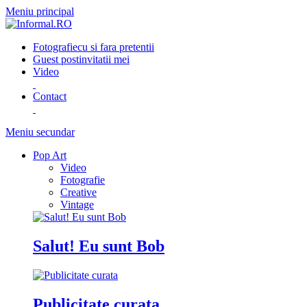
Meniu principal
Fotografie
cu si fara pretentii
Guest post
invitatii mei
Video
Contact
Meniu secundar
Pop Art
Video
Fotografie
Creative
Vintage
Salut! Eu sunt Bob
Publicitate curata