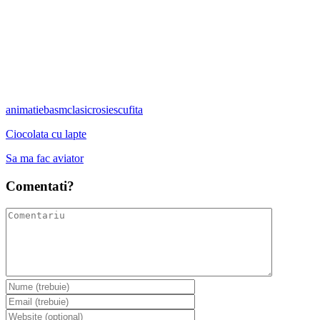
animatie
basm
clasic
rosie
scufita
Ciocolata cu lapte
Sa ma fac aviator
Comentati?