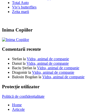
Total Auto
Viv's butterflies
Zeita marii
Inima Copiilor
Comentarii recente
Stefan
la
Vidra, animal de companie
Danut
la
Vidra, animal de companie
Baciu Ștefan
la
Vidra, animal de companie
Dragomir
la
Vidra, animal de companie
Balosin Bogdan
la
Vidra, animal de companie
Protecție utilizator
Politică de confidențialitate
Home
Articole