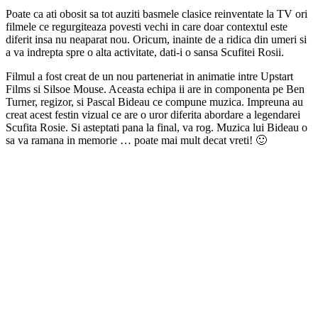
Poate ca ati obosit sa tot auziti basmele clasice reinventate la TV ori
filmele ce regurgiteaza povesti vechi in care doar contextul este
diferit insa nu neaparat nou. Oricum, inainte de a ridica din umeri si
a va indrepta spre o alta activitate, dati-i o sansa Scufitei Rosii.
Filmul a fost creat de un nou parteneriat in animatie intre Upstart
Films si Silsoe Mouse. Aceasta echipa ii are in componenta pe Ben
Turner, regizor, si Pascal Bideau ce compune muzica. Impreuna au
creat acest festin vizual ce are o uror diferita abordare a legendarei
Scufita Rosie. Si asteptati pana la final, va rog. Muzica lui Bideau o
sa va ramana in memorie … poate mai mult decat vreti! 🙂