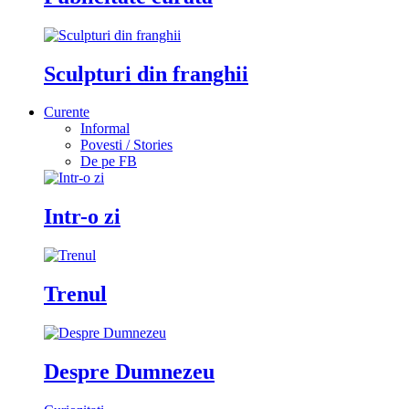
Sculpturi din franghii
Curente
Informal
Povesti / Stories
De pe FB
Intr-o zi
Trenul
Despre Dumnezeu