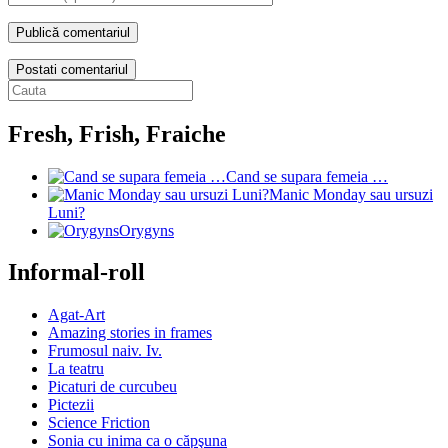
Postati comentariul
Fresh, Frish, Fraiche
Cand se supara femeia …
Manic Monday sau ursuzi
Luni?
Orygyns
Informal-roll
Agat-Art
Amazing stories in frames
Frumosul naiv. Iv.
La teatru
Picaturi de curcubeu
Pictezii
Science Friction
Sonia cu inima ca o căpşuna