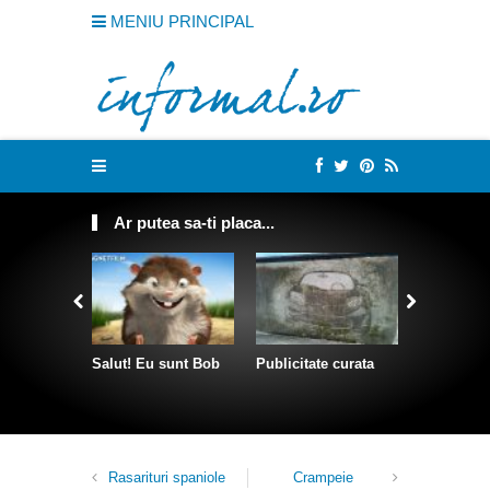
MENIU PRINCIPAL
Ar putea sa-ti placa...
Salut! Eu sunt Bob
Publicitate curata
Sculpturi 
franghii
Rasarituri spaniole
Crampeie