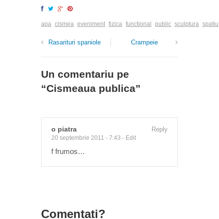
apa
cismea
eveniment
fizica
functional
public
sculptura
spatiu
Rasarituri spaniole
Crampeie
Un comentariu pe
“
Cismeaua publica
”
o piatra
Reply
20 septembrie 2011 - 7:43
-
Edit
f frumos…
Comentati?