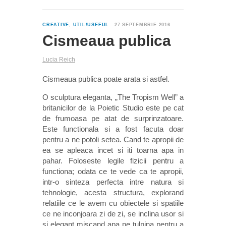
1
CREATIVE
,
UTIL/USEFUL
27 SEPTEMBRIE 2016
Cismeaua publica
Lucia Reich
Cismeaua publica poate arata si astfel.
O sculptura eleganta, „The Tropism Well” a
britanicilor de la Poietic Studio este pe cat
de frumoasa pe atat de surprinzatoare.
Este functionala si a fost facuta doar
pentru a ne potoli setea. Cand te apropii de
ea se apleaca incet si iti toarna apa in
pahar. Foloseste legile fizicii pentru a
functiona; odata ce te vede ca te apropii,
intr-o sinteza perfecta intre natura si
tehnologie, acesta structura, explorand
relatiile ce le avem cu obiectele si spatiile
ce ne inconjoara zi de zi, se inclina usor si
si elegant miscand apa pe tulpina pentru a