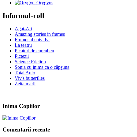
Orygyns
Informal-roll
Agat-Art
Amazing stories in frames
Frumosul naiv. Iv.
La teatru
Picaturi de curcubeu
Pictezii
Science Friction
Sonia cu inima ca o căpşuna
Total Auto
Viv's butterflies
Zeita marii
Inima Copiilor
Comentarii recente