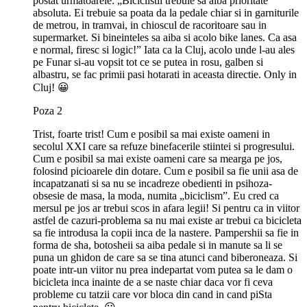
postat urmatoarele: „Biciclistii trebuie sa aiba prioritate
absoluta. Ei trebuie sa poata da la pedale chiar si in garniturile
de metrou, in tramvai, in chioscul de racoritoare sau in
supermarket. Si bineinteles sa aiba si acolo bike lanes. Ca asa
e normal, firesc si logic!” Iata ca la Cluj, acolo unde l-au ales
pe Funar si-au vopsit tot ce se putea in rosu, galben si
albastru, se fac primii pasi hotarati in aceasta directie. Only in
Cluj! 😀
Poza 2
Trist, foarte trist! Cum e posibil sa mai existe oameni in
secolul XXI care sa refuze binefacerile stiintei si progresului.
Cum e posibil sa mai existe oameni care sa mearga pe jos,
folosind picioarele din dotare. Cum e posibil sa fie unii asa de
incapatzanati si sa nu se incadreze obedienti in psihoza-
obsesie de masa, la moda, numita „biciclism”. Eu cred ca
mersul pe jos ar trebui scos in afara legii! Si pentru ca in viitor
astfel de cazuri-problema sa nu mai existe ar trebui ca bicicleta
sa fie introdusa la copii inca de la nastere. Pampershii sa fie in
forma de sha, botosheii sa aiba pedale si in manute sa li se
puna un ghidon de care sa se tina atunci cand biberoneaza. Si
poate intr-un viitor nu prea indepartat vom putea sa le dam o
bicicleta inca inainte de a se naste chiar daca vor fi ceva
probleme cu tatzii care vor bloca din cand in cand piSta