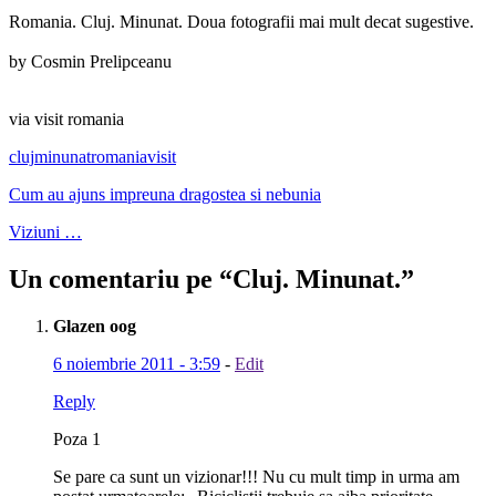
Romania. Cluj. Minunat. Doua fotografii mai mult decat sugestive.
by Cosmin Prelipceanu
via visit romania
cluj
minunat
romania
visit
Cum au ajuns impreuna dragostea si nebunia
Viziuni …
Un comentariu pe “
Cluj. Minunat.
”
Glazen oog
6 noiembrie 2011 - 3:59
-
Edit
Reply
Poza 1
Se pare ca sunt un vizionar!!! Nu cu mult timp in urma am