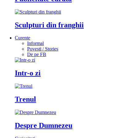
Sculpturi din franghii
Curente
Informal
Povesti / Stories
De pe FB
Intr-o zi
Trenul
Despre Dumnezeu