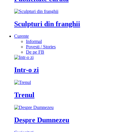
Sculpturi din franghii
Curente
Informal
Povesti / Stories
De pe FB
Intr-o zi
Trenul
Despre Dumnezeu