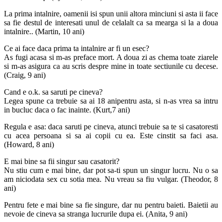
La prima intalnire, oamenii isi spun unii altora minciuni si asta ii face
sa fie destul de interesati unul de celalalt ca sa mearga si la a doua
intalnire.. (Martin, 10 ani)
Ce ai face daca prima ta intalnire ar fi un esec?
As fugi acasa si m-as preface mort. A doua zi as chema toate ziarele
si m-as asigura ca au scris despre mine in toate sectiunile cu decese.
(Craig, 9 ani)
Cand e o.k. sa saruti pe cineva?
Legea spune ca trebuie sa ai 18 anipentru asta, si n-as vrea sa intru
in bucluc daca o fac inainte. (Kurt,7 ani)
Regula e asa: daca saruti pe cineva, atunci trebuie sa te si casatoresti
cu acea persoana si sa ai copii cu ea. Este cinstit sa faci asa.
(Howard, 8 ani)
E mai bine sa fii singur sau casatorit?
Nu stiu cum e mai bine, dar pot sa-ti spun un singur lucru. Nu o sa
am niciodata sex cu sotia mea. Nu vreau sa fiu vulgar. (Theodor, 8
ani)
Pentru fete e mai bine sa fie singure, dar nu pentru baieti. Baietii au
nevoie de cineva sa stranga lucrurile dupa ei. (Anita, 9 ani)