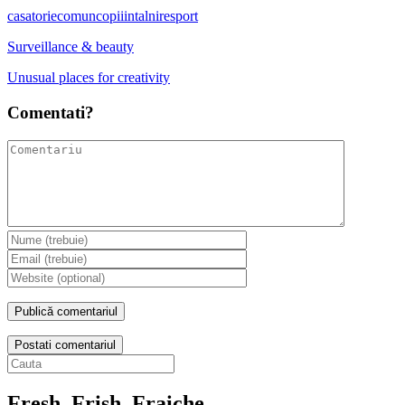
casatorie
comun
copii
intalnire
sport
Surveillance & beauty
Unusual places for creativity
Comentati?
Postati comentariul
Fresh, Frish, Fraiche