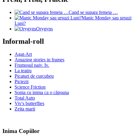
Cand se supara femeia …
Manic Monday sau ursuzi
Luni?
Orygyns
Informal-roll
Agat-Art
Amazing stories in frames
Frumosul naiv. Iv.
La teatru
Picaturi de curcubeu
Pictezii
Science Friction
Sonia cu inima ca o căpşuna
Total Auto
Viv's butterflies
Zeita marii
Inima Copiilor