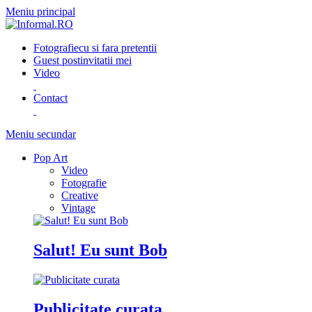
Meniu principal
Fotografie
cu si fara pretentii
Guest post
invitatii mei
Video
Contact
Meniu secundar
Pop Art
Video
Fotografie
Creative
Vintage
Salut! Eu sunt Bob
Publicitate curata