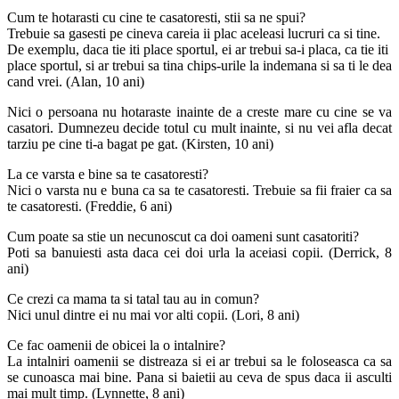
Cum te hotarasti cu cine te casatoresti, stii sa ne spui?
Trebuie sa gasesti pe cineva careia ii plac aceleasi lucruri ca si tine.
De exemplu, daca tie iti place sportul, ei ar trebui sa-i placa, ca tie iti
place sportul, si ar trebui sa tina chips-urile la indemana si sa ti le dea
cand vrei. (Alan, 10 ani)
Nici o persoana nu hotaraste inainte de a creste mare cu cine se va
casatori. Dumnezeu decide totul cu mult inainte, si nu vei afla decat
tarziu pe cine ti-a bagat pe gat. (Kirsten, 10 ani)
La ce varsta e bine sa te casatoresti?
Nici o varsta nu e buna ca sa te casatoresti. Trebuie sa fii fraier ca sa
te casatoresti. (Freddie, 6 ani)
Cum poate sa stie un necunoscut ca doi oameni sunt casatoriti?
Poti sa banuiesti asta daca cei doi urla la aceiasi copii. (Derrick, 8
ani)
Ce crezi ca mama ta si tatal tau au in comun?
Nici unul dintre ei nu mai vor alti copii. (Lori, 8 ani)
Ce fac oamenii de obicei la o intalnire?
La intalniri oamenii se distreaza si ei ar trebui sa le foloseasca ca sa
se cunoasca mai bine. Pana si baietii au ceva de spus daca ii asculti
mai mult timp. (Lynnette, 8 ani)