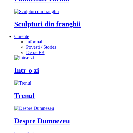
Sculpturi din franghii
Curente
Informal
Povesti / Stories
De pe FB
Intr-o zi
Trenul
Despre Dumnezeu