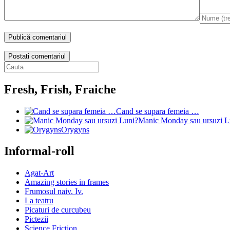
Postati comentariul
Fresh, Frish, Fraiche
Cand se supara femeia …
Manic Monday sau ursuzi L
Orygyns
Informal-roll
Agat-Art
Amazing stories in frames
Frumosul naiv. Iv.
La teatru
Picaturi de curcubeu
Pictezii
Science Friction