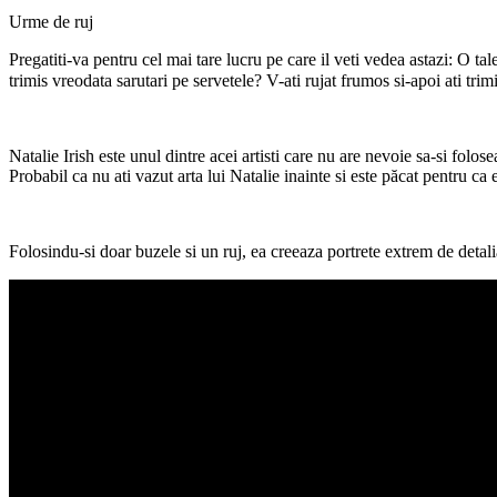
Urme de ruj
Pregatiti-va pentru cel mai tare lucru pe care il veti vedea astazi: O tal
trimis vreodata sarutari pe servetele? V-ati rujat frumos si-apoi ati tri
Natalie Irish este unul dintre acei artisti care nu are nevoie sa-si fol
Probabil ca nu ati vazut arta lui Natalie inainte si este păcat pentru ca 
Folosindu-si doar buzele si un ruj, ea creeaza portrete extrem de detali