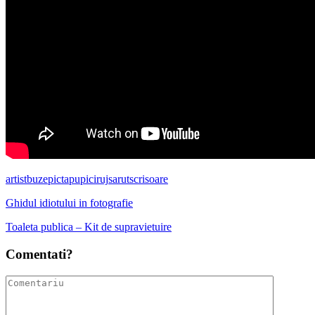
artist
buze
picta
pupici
ruj
sarut
scrisoare
Ghidul idiotului in fotografie
Toaleta publica – Kit de supravietuire
Comentati?