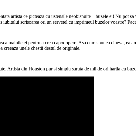
entata artista ce picteaza cu ustensile neobisnuite – buzele ei! Nu pot sa v
mis iubitului scrisoarea ori un servetel cu imprimeul buzelor voastre? Pac
oseasca mainile ei pentru a crea capodopere. Asa cum spunea cineva, ea are
ea creeaza unele chestii destul de originale.
ate. Artista din Houston pur si simplu saruta de mii de ori hartia cu buze