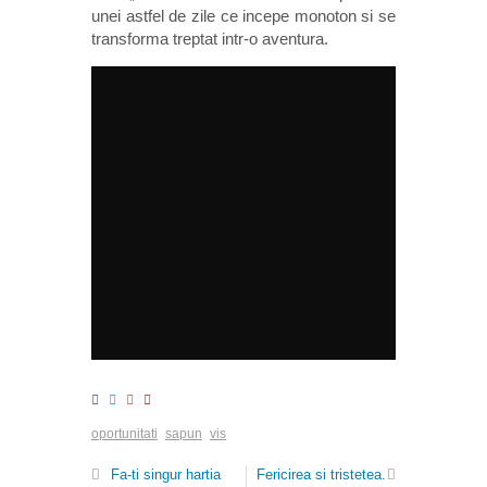
unei astfel de zile ce incepe monoton si se
transforma treptat intr-o aventura.
oportunitati
sapun
vis
Fa-ti singur hartia
Fericirea si tristetea.