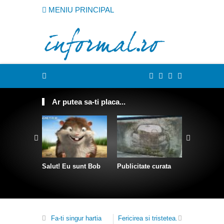
MENIU PRINCIPAL
Ar putea sa-ti placa...
Salut! Eu sunt Bob
Publicitate curata
Sculpturi 
franghii
Fa-ti singur hartia
Fericirea si tristetea.