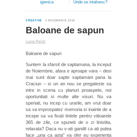
igienica
Unde se intalnesc?
0
CREATIVE
3 NOIEMBRIE 2018
Baloane de sapun
Lucia Reich
Baloane de sapun
Suntem la sfarsit de saptamana, la inceput
de Noiembrie, afara e aproape vara – desi
mai sunt doar sapte saptamani pana la
Craciun – si un an nou se pregateste sa
intre in scena cu planuri proaspete, noi
oportunitati si multe alte visuri. Nu va
speriati, nu incep cu urarile, am vrut doar
sa va improspatez memoria si inainte de a
incepe sa va fixati tintele pentru viitoarele
365 de zile, ce spuneti de o zi linistita,
relaxata? Daca nu v-ati gandit ca ati putea
face „una ca asta” va ofer eu experienta