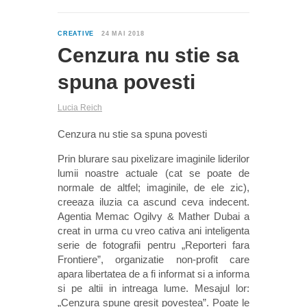
0
CREATIVE
24 MAI 2018
Cenzura nu stie sa
spuna povesti
Lucia Reich
Cenzura nu stie sa spuna povesti
Prin blurare sau pixelizare imaginile liderilor
lumii noastre actuale (cat se poate de
normale de altfel; imaginile, de ele zic),
creeaza iluzia ca ascund ceva indecent.
Agentia Memac Ogilvy & Mather Dubai a
creat in urma cu vreo cativa ani inteligenta
serie de fotografii pentru „Reporteri fara
Frontiere”, organizatie non-profit care
apara libertatea de a fi informat si a informa
si pe altii in intreaga lume. Mesajul lor:
„Cenzura spune gresit povestea”. Poate le