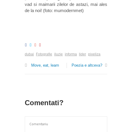
vad si maimarii zilelor de astazi, mai ales
de la noi! (foto: mumodernmet)
dubai
Fotografie
iluzie
informa
lider
pixeliza
Move, eat, learn
Poezia e altceva?
Comentati?