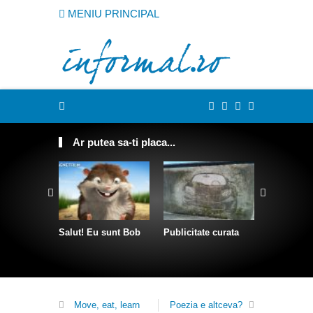
MENIU PRINCIPAL
Ar putea sa-ti placa...
Sculpturi 
franghii
Salut! Eu sunt Bob
Publicitate curata
Move, eat, learn
Poezia e altceva?