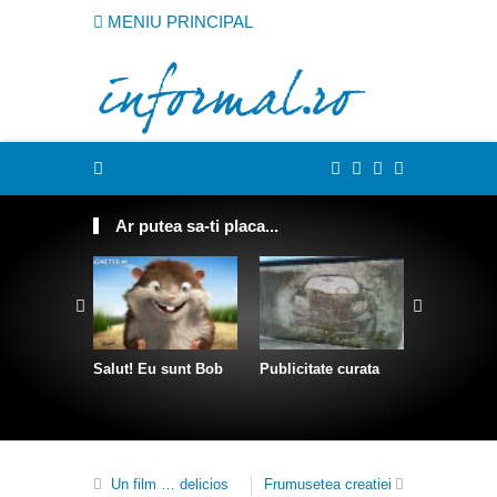
MENIU PRINCIPAL
Ar putea sa-ti placa...
Salut! Eu sunt Bob
Publicitate curata
Sculpturi 
franghii
Un film … delicios
Frumusetea creatiei