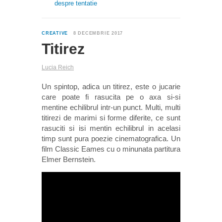
despre tentatie
0
CREATIVE
8 DECEMBRIE 2017
Titirez
Lucia Reich
Un spintop, adica un titirez, este o jucarie
care poate fi rasucita pe o axa si-si
mentine echilibrul intr-un punct. Multi, multi
titirezi de marimi si forme diferite, ce sunt
rasuciti si isi mentin echilibrul in acelasi
timp sunt pura poezie cinematografica. Un
film Classic Eames cu o minunata partitura
Elmer Bernstein.