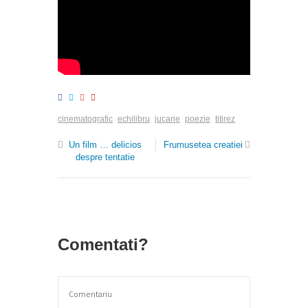
cinematografic
echilibru
jucarie
poezie
titirez
Un film … delicios
Frumusetea creatiei
despre tentatie
Comentati?