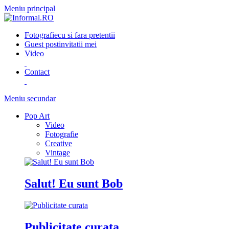
Meniu principal
Fotografie
cu si fara pretentii
Guest post
invitatii mei
Video
Contact
Meniu secundar
Pop Art
Video
Fotografie
Creative
Vintage
Salut! Eu sunt Bob
Publicitate curata