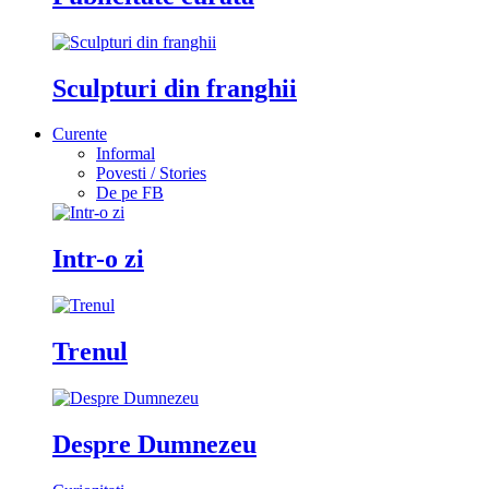
Sculpturi din franghii
Curente
Informal
Povesti / Stories
De pe FB
Intr-o zi
Trenul
Despre Dumnezeu