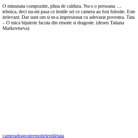
O minunata compozitie, plina de caldura. Nu-s o persoana …
tehnica, deci nu-mi pasa ce lentile ori ce camera au fost folosite. Este
irelevant. Dar sunt om si m-a impresionat cu adevarat povestea. Tata
– O mica bijuterie facuta din emotie si dragoste. (desen Tatiana
Markovtseva)
camera
dragoste
emotie
lentile
tata