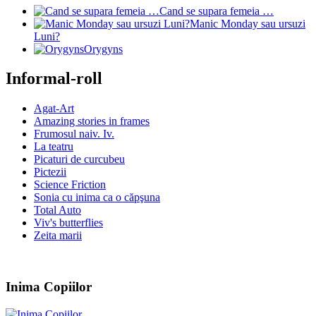
Cand se supara femeia …
Manic Monday sau ursuzi
Luni?
Orygyns
Informal-roll
Agat-Art
Amazing stories in frames
Frumosul naiv. Iv.
La teatru
Picaturi de curcubeu
Pictezii
Science Friction
Sonia cu inima ca o căpşuna
Total Auto
Viv's butterflies
Zeita marii
Inima Copiilor