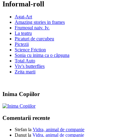
Informal-roll
Agat-Art
Amazing stories in frames
Frumosul naiv. Iv.
La teatru
Picaturi de curcubeu
Pictezii
Science Friction
Sonia cu inima ca o căpşuna
Total Auto
Viv's butterflies
Zeita marii
Inima Copiilor
Comentarii recente
Stefan
la
Vidra, animal de companie
Danut
la
Vidra, animal de companie