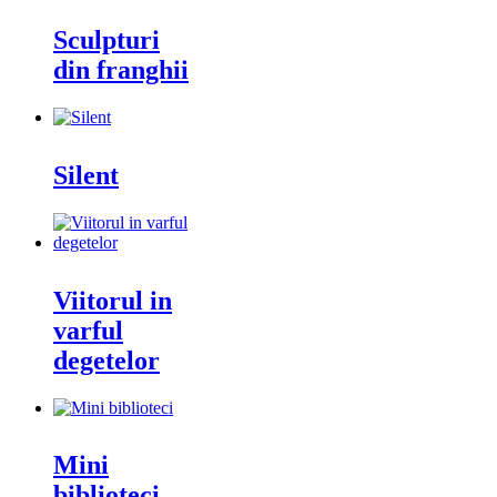
Sculpturi
din franghii
Silent
Viitorul in
varful
degetelor
Mini
biblioteci