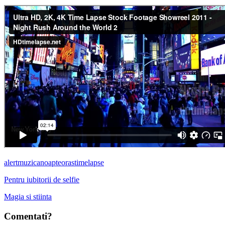
alert
muzica
noapte
oras
timelapse
Pentru iubitorii de selfie
Magia si stiinta
Comentati?