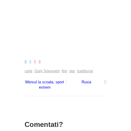
carte
Daily Telegraph
film
star
traditional
Mersul la scoala, sport
Rusia
extrem
Comentati?