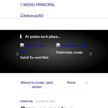
MENIU PRINCIPAL
Ar putea sa-ti placa...
Publicitate curata
Salut! Eu sunt Bob
Sculpturi 
franghii
Mersul la scoala, sport
Rusia
extrem
0
CREATIVE
5 APRILIE 2017