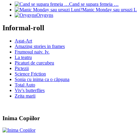
Cand se supara femeia …
Manic Monday sau ursuzi L
Orygyns
Informal-roll
Agat-Art
Amazing stories in frames
Frumosul naiv. Iv.
La teatru
Picaturi de curcubeu
Pictezii
Science Friction
Sonia cu inima ca o căpşuna
Total Auto
Viv's butterflies
Zeita marii
Inima Copiilor