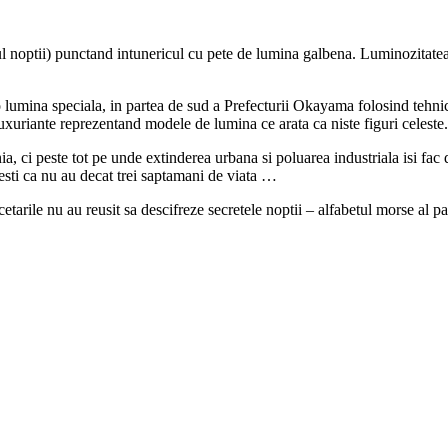
rul noptii) punctand intunericul cu pete de lumina galbena. Luminozitate
lumina speciala, in partea de sud a Prefecturii Okayama folosind tehnic
uxuriante reprezentand modele de lumina ce arata ca niste figuri celeste.
ia, ci peste tot pe unde extinderea urbana si poluarea industriala isi fac
esti ca nu au decat trei saptamani de viata …
etarile nu au reusit sa descifreze secretele noptii – alfabetul morse al pa