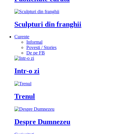
Sculpturi din franghii
Curente
Informal
Povesti / Stories
De pe FB
Intr-o zi
Trenul
Despre Dumnezeu