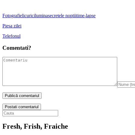
Fotografie
licurici
lumina
secretele noptii
time-lapse
Piesa zilei
Telefonul
Comentati?
Postati comentariul
Fresh, Frish, Fraiche