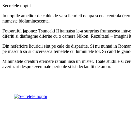
Secretele noptii
In noptile ametitor de calde de vara licuricii ocupa scena centrala (ce
numeste bioluminescenta.
Fotograful japonez Tsuneaki Hiramatsu le-a surprins frumusetea intr-o 
diferiti si diafragme diferite cu o camera Nikon. Rezultatul – imagini l
Din nefericire licuricii sint pe cale de disparitie. Si nu numai in Roman
pe masculi sa-si cucereasca femelele cu luminitele lor. Si cand te gand
Minunatele creaturi efemere raman insa un mister. Toate studiile si cerc
avertizari despre eventuale pericole si isi declaratii de amor.