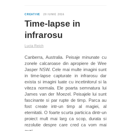
1
CREATIVE
20 IUNIE 2016
Time-lapse in
infrarosu
Lucia Reich
Canberra, Australia. Peisaje minunate cu
zonele calcaroase din apropiere de Wee
Jasper NSW. Cele mai multe imagini sunt
in time-lapse capturate in infrarosu dar
exista si imagini luate cu incetinitorul si la
viteza normala. Ele poarta semnatura lui
James van der Moezel. Peisajele lui sunt
fascinante si par rupte de timp. Parca au
fost create intr-un timp al magiei, al
eternitatii. O foarte scurta particica dintr-un
proiect mult mai larg ca scop, durata si
rezolutie despre care cred ca vom mai
auzi.