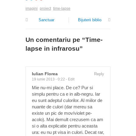
imagini
proiect
time-lapse
Sanctuar
Bijuterii biblio
Un comentariu pe “
Time-
lapse in infrarosu
”
Iulian Florea
Reply
19 iunie 2013 - 0:22
-
Edit
Mie nu-mi place. De ce? Pur si
simplu pentru ca e in alb-negru. Iar
eu sunt adeptul culorilor. Al miilor de
nuante de culori (dar mereu sa
existe un pic de mov/violet pe-
acolo). Mai demult crezusem ca am
si o alta explicatie pentru aceasta
ura: eu nu pt visa in culori. Decat rar,