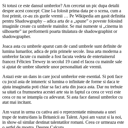
Si totusi ce este dansul umbrelor? Am cercetat un pic dupa detalii
despre acest concept: Cine l-a folosit prima data pe o scena, cum a
fost primit, ce-au zis gurile vremii … Pe Wikipedia am gasit definitia
pentru Shadowgraphy – adica arta de a „spune” o poveste folosind
imaginile create cu umbrele mainilor. Se mai numeste si „cinema in
silhouette” iar performerii poarta titulatura de shadowgraphist or
shadowgrapher.
Joaca asta cu umbrele aparut cam de cand umbrele sunt definite de
lumina lumarilor, adica de prin primele secole. Insa arta moderna a
umbrelor facute cu mainile a fost facuta vedeta de entertainerul
francez Félicien Trewey in secolul 19 cand el facea cu mainile sale
si ajutat de umbre siluetele unor personalitati ale vremii.
Astazi este un dans in care jocul umbrelor este esential. Si poti face
cu jocul asta de intuneric si lumina o infinitate de forme si daca te
ajuta imaginatia poti chiar sa faci arta din joaca asta. Dar nu trebuie
sa uitati ca frumusetea acestei arte sta in faptul ca ceea ce vezi este
ceea ce nu se intampla cu adevarat. Si asta face dansul umbrelor cu
atat mai incitant.
Am vazut in urma cu cativa ani o reprezentatie minunata a unei
trupe de teatru/dans la Britanicii au Talent. Apoi am vazut si la noi,
in show-ul similar destinat talentatilor romani. Ceea ce urmeaza este
o astfel de mostra. Despre Calcuta.