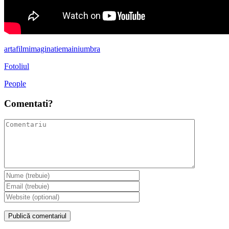
arta
film
imaginatie
maini
umbra
Fotoliul
People
Comentati?