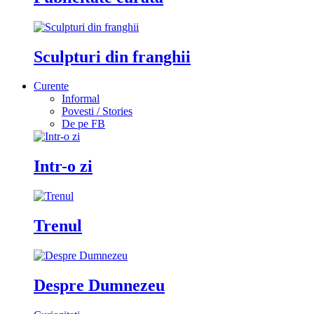
Sculpturi din franghii
Curente
Informal
Povesti / Stories
De pe FB
Intr-o zi
Trenul
Despre Dumnezeu