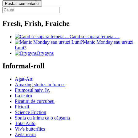
Postati comentariul
Fresh, Frish, Fraiche
Cand se supara femeia …
Manic Monday sau ursuzi
Luni?
Orygyns
Informal-roll
Agat-Art
Amazing stories in frames
Frumosul naiv. Iv.
La teatru
Picaturi de curcubeu
Pictezii
Science Friction
Sonia cu inima ca o căpşuna
Total Auto
Viv's butterflies
Zeita marii