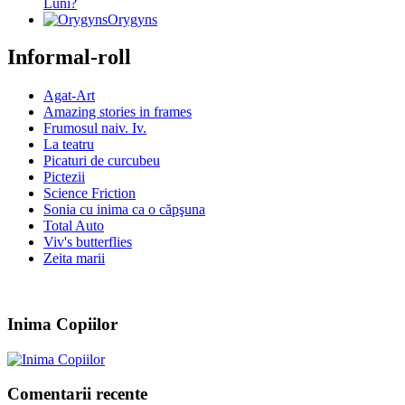
Luni?
Orygyns
Informal-roll
Agat-Art
Amazing stories in frames
Frumosul naiv. Iv.
La teatru
Picaturi de curcubeu
Pictezii
Science Friction
Sonia cu inima ca o căpşuna
Total Auto
Viv's butterflies
Zeita marii
Inima Copiilor
Comentarii recente