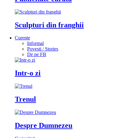
Sculpturi din franghii
Curente
Informal
Povesti / Stories
De pe FB
Intr-o zi
Trenul
Despre Dumnezeu