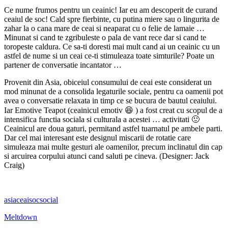
Ce nume frumos pentru un ceainic! Iar eu am descoperit de curand
ceaiul de soc! Cald spre fierbinte, cu putina miere sau o lingurita de
zahar la o cana mare de ceai si neaparat cu o felie de lamaie …
Minunat si cand te zgribuleste o pala de vant rece dar si cand te
toropeste caldura. Ce sa-ti doresti mai mult cand ai un ceainic cu un
astfel de nume si un ceai ce-ti stimuleaza toate simturile? Poate un
partener de conversatie incantator …
Provenit din Asia, obiceiul consumului de ceai este considerat un
mod minunat de a consolida legaturile sociale, pentru ca oamenii pot
avea o conversatie relaxata in timp ce se bucura de bautul ceaiului.
Iar Emotive Teapot (ceainicul emotiv 😆 ) a fost creat cu scopul de a
intensifica functia sociala si culturala a acestei … activitati 🙂
Ceainicul are doua gaturi, permitand astfel tuarnatul pe ambele parti.
Dar cel mai interesant este designul miscarii de rotatie care
simuleaza mai multe gesturi ale oamenilor, precum inclinatul din cap
si arcuirea corpului atunci cand saluti pe cineva. (Designer: Jack
Craig)
asia
ceai
soc
social
Meltdown