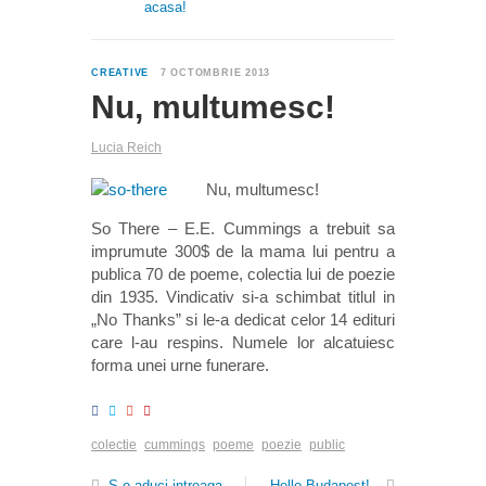
acasa!
0
CREATIVE
7 OCTOMBRIE 2013
Nu, multumesc!
Lucia Reich
Nu, multumesc!
So There – E.E. Cummings a trebuit sa
imprumute 300$ de la mama lui pentru a
publica 70 de poeme, colectia lui de poezie
din 1935. Vindicativ si-a schimbat titlul in
„No Thanks” si le-a dedicat celor 14 edituri
care l-au respins. Numele lor alcatuiesc
forma unei urne funerare.
colectie
cummings
poeme
poezie
public
S-o aduci intreaga
Hello Budapest!