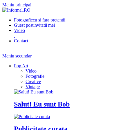
Meniu principal
Fotografie
cu si fara pretentii
Guest post
invitatii mei
Video
Contact
Meniu secundar
Pop Art
Video
Fotografie
Creative
Vintage
Salut! Eu sunt Bob
Publicitate curata