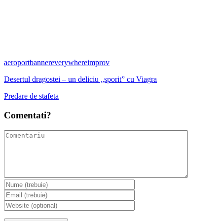
aeroport
banner
everywhere
improv
Desertul dragostei – un deliciu „sporit” cu Viagra
Predare de stafeta
Comentati?