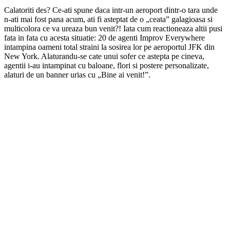
Calatoriti des? Ce-ati spune daca intr-un aeroport dintr-o tara unde
n-ati mai fost pana acum, ati fi asteptat de o „ceata” galagioasa si
multicolora ce va ureaza bun venit?! Iata cum reactioneaza altii pusi
fata in fata cu acesta situatie: 20 de agenti Improv Everywhere
intampina oameni total straini la sosirea lor pe aeroportul JFK din
New York. Alaturandu-se cate unui sofer ce astepta pe cineva,
agentii i-au intampinat cu baloane, flori si postere personalizate,
alaturi de un banner urias cu „Bine ai venit!”.