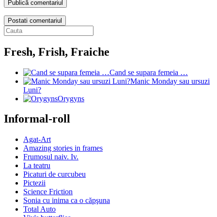
Postati comentariul
Fresh, Frish, Fraiche
Cand se supara femeia …
Manic Monday sau ursuzi
Luni?
Orygyns
Informal-roll
Agat-Art
Amazing stories in frames
Frumosul naiv. Iv.
La teatru
Picaturi de curcubeu
Pictezii
Science Friction
Sonia cu inima ca o căpşuna
Total Auto