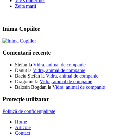
Viv's butterflies
Zeita marii
Inima Copiilor
Comentarii recente
Stefan
la
Vidra, animal de companie
Danut
la
Vidra, animal de companie
Baciu Ștefan
la
Vidra, animal de companie
Dragomir
la
Vidra, animal de companie
Balosin Bogdan
la
Vidra, animal de companie
Protecție utilizator
Politică de confidențialitate
Home
Articole
Contact