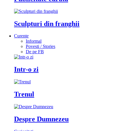
Sculpturi din franghii
Curente
Informal
Povesti / Stories
De pe FB
Intr-o zi
Trenul
Despre Dumnezeu