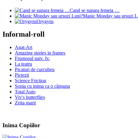
Cand se supara femeia …
Manic Monday sau ursuzi L
Orygyns
Informal-roll
Agat-Art
Amazing stories in frames
Frumosul naiv. Iv.
La teatru
Picaturi de curcubeu
Pictezii
Science Friction
Sonia cu inima ca o căpşuna
Total Auto
Viv's butterflies
Zeita marii
Inima Copiilor