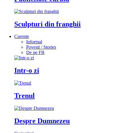
Sculpturi din franghii
Curente
Informal
Povesti / Stories
De pe FB
Intr-o zi
Trenul
Despre Dumnezeu