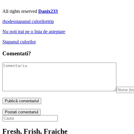
All rights reserved
Danix233
rhodes
stapanul culorilor
trip
Nu poti trai pe o lista de asteptare
Stapanul culorilor
Comentati?
Postati comentariul
Fresh, Frish, Fraiche