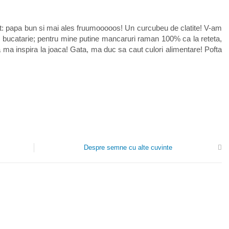
t: papa bun si mai ales fruumooooos! Un curcubeu de clatite! V-am
 bucatarie; pentru mine putine mancaruri raman 100% ca la reteta,
a ma inspira la joaca! Gata, ma duc sa caut culori alimentare! Pofta
Despre semne cu alte cuvinte