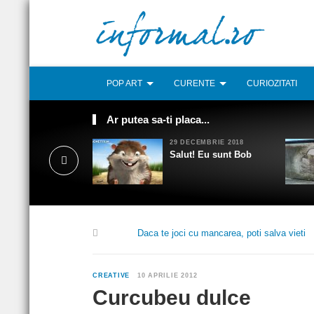
POP ART
CURENTE
CURIOZITATI
Ar putea sa-ti placa...
29 DECEMBRIE 2018
Salut! Eu sunt Bob
Daca te joci cu mancarea, poti salva vieti
CREATIVE
10 APRILIE 2012
Curcubeu dulce