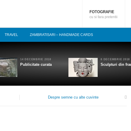
FOTOGRAFIE
cu si fara pretentii
TRAVEL
ZAMBRATISARI – HANDMADE CARDS
14 DECEMBRIE 2018
8 DECEMBRIE 2018
Publicitate curata
Sculpturi din fra
Despre semne cu alte cuvinte
0