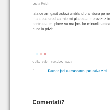
Lucia Reich
Iata ce am gasit astazi umbland brambura pe ne
mai spus cred ca mie-mi place sa improvizez in
pentru ca imi place sa ma joc. Iar minunile aste
buna la privit!
clatite
culori
curcubeu
papa
Daca te joci cu mancarea, poti salva vieti
Comentati?