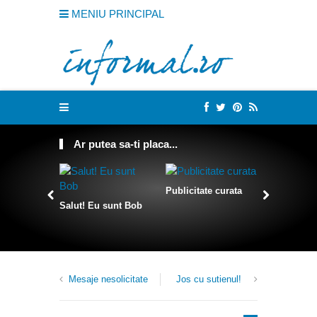
MENIU PRINCIPAL
Ar putea sa-ti placa...
Publicitate curata
Salut! Eu sunt Bob
Sculpturi 
franghii
Mesaje nesolicitate
Jos cu sutienul!