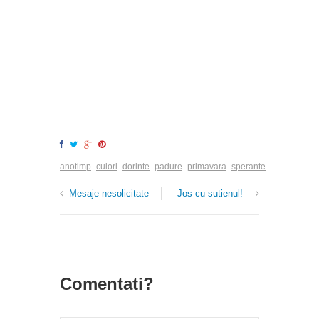
anotimp
culori
dorinte
padure
primavara
sperante
Mesaje nesolicitate
Jos cu sutienul!
Comentati?