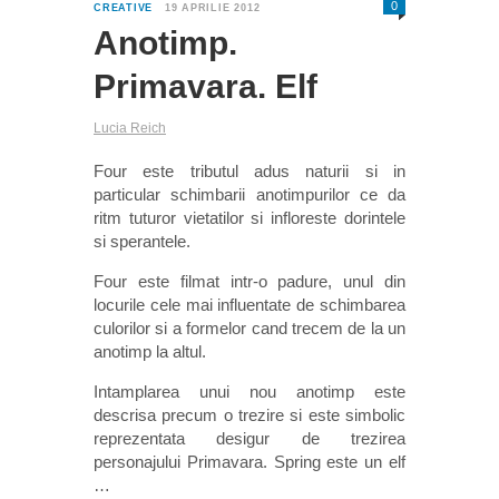
0
CREATIVE
19 APRILIE 2012
Anotimp.
Primavara. Elf
Lucia Reich
Four este tributul adus naturii si in
particular schimbarii anotimpurilor ce da
ritm tuturor vietatilor si infloreste dorintele
si sperantele.
Four este filmat intr-o padure, unul din
locurile cele mai influentate de schimbarea
culorilor si a formelor cand trecem de la un
anotimp la altul.
Intamplarea unui nou anotimp este
descrisa precum o trezire si este simbolic
reprezentata desigur de trezirea
personajului Primavara. Spring este un elf
…