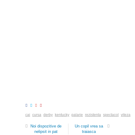
cai
cursa
derby
kentucky
palarie
rezistenta
spectacol
viteza
Noi dispozitive de
Un copil vrea sa
nelipsit in pat
traiasca