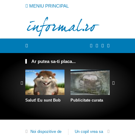
MENIU PRINCIPAL
Ar putea sa-ti placa...
Salut! Eu sunt Bob
Publicitate curata
Sculpturi 
franghii
Noi dispozitive de
Un copil vrea sa