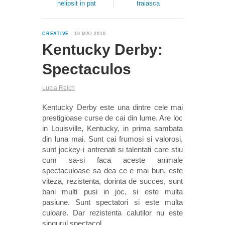
nelipsit in pat
traiasca
0
CREATIVE
10 MAI 2010
Kentucky Derby:
Spectaculos
Lucia Reich
Kentucky Derby este una dintre cele mai
prestigioase curse de cai din lume. Are loc
in Louisville, Kentucky, in prima sambata
din luna mai. Sunt cai frumosi si valorosi,
sunt jockey-i antrenati si talentati care stiu
cum sa-si faca aceste animale
spectaculoase sa dea ce e mai bun, este
viteza, rezistenta, dorinta de succes, sunt
bani multi pusi in joc, si este multa
pasiune. Sunt spectatori si este multa
culoare. Dar rezistenta calutilor nu este
singurul spectacol.