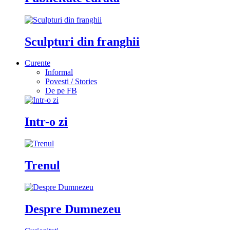
Sculpturi din franghii
Curente
Informal
Povesti / Stories
De pe FB
Intr-o zi
Trenul
Despre Dumnezeu