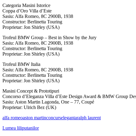
Categoria Masini Istorice
Coppa d’Oro Villa d’Este
Sasiu: Alfa Romeo, 8C 2900B, 1938
Constructor: Berlinetta Touring
Proprietar: Jon Shirley (USA)
Trofeul BMW Group – Best in Show by the Jury
Sasiu: Alfa Romeo, 8C 2900B, 1938
Constructor: Berlinetta Touring
Proprietar: Jon Shirley (USA)
Trofeul BMW Italia
Sasiu: Alfa Romeo, 8C 2900B, 1938
Constructor: Berlinetta Touring
Proprietar: Jon Shirley (USA)
Masini Concept & Prototipuri
Concorso d’Eleganza Villa d’Este Design Award & BMW Group De
Sasiu: Aston Martin Lagonda, One – 77, Coupé
Proprietar: Ulrich Bez (UK)
alfa romeo
aston martin
concurs
eleganta
ralph laurent
Lumea liliputanilor