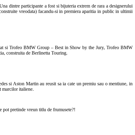
a dintre participante a fost si bijuteria extrem de rara a designerului
struite vreodata) facandu-si in premiera aparitia in public in ultimii
miu, cat si Trofeo BMW Group – Best in Show by the Jury, Trofeo BMW
ia, construita de Berlinetta Touring.
edes si Aston Martin au reusit sa ia cate un premiu sau o mentiune, in
 marcilor italiene.
ne pot pretinde vreun titlu de frumusete?!