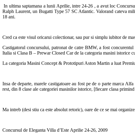
In ultima saptamana a lunii Aprilie, intre 24-26 , a avut loc Concursu
Ralph Laurent, un Bugatti Type 57 SC Atlantic. Valorand cateva milioa
18 ani.
Cred ca este visul oricarui colectionar, sau pur si simplu iubitor de ma
Castigatorul concursului, patronat de catre BMW, a fost concurentu
Italia si Clasa B – Prewar Closed Car de la categoria masini istorice 
La categoria Masini Concept & Prototipuri Aston Martin a luat Pre
Insa de departe, marele castigatoare au fost pe de o parte marca Alfa
rest, din 8 clase ale categoriei masinilor istorice, [fiecare clasa primi
Ma intreb (desi stiu ca este absolut retoric), oare de ce se mai organize
Concursul de Eleganta Villa d’Este Aprilie 24-26, 2009