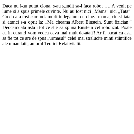
Daca nu l-au putut clona, s-au gandit sa-l faca robot …. A venit pe
lume si a spus primele cuvinte. Nu au fost nici „Mama” nici „Tata”.
Cred ca a fost cam nelamurit in legatura cu cine-i mama, cine-i tatal
si atunci s-a oprit la: „Ma cheama Albert Einstein. Sunt fizician.”
Deocamdata asta-i tot ce stie sa spuna Einstein cel robotizat. Poate
ca in curand vom vedea ceva mai mult de-atat?! Ar fi pacat ca asta
sa fie tot ce are de spus „urmasul” celei mai stralucite minti stiintifice
ale umanitatii, autorul Teoriei Relativitatii.