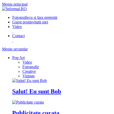
Meniu principal
Fotografie
cu si fara pretentii
Guest post
invitatii mei
Video
Contact
Meniu secundar
Pop Art
Video
Fotografie
Creative
Vintage
Salut! Eu sunt Bob
Publicitate curata