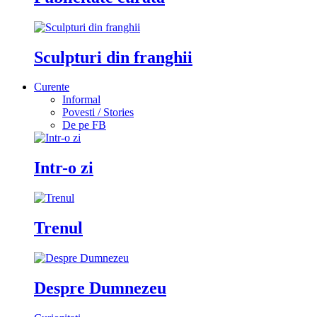
Sculpturi din franghii
Curente
Informal
Povesti / Stories
De pe FB
Intr-o zi
Trenul
Despre Dumnezeu