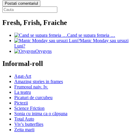
Postati comentariul
Fresh, Frish, Fraiche
Cand se supara femeia …
Manic Monday sau ursuzi
Luni?
Orygyns
Informal-roll
Agat-Art
Amazing stories in frames
Frumosul naiv. Iv.
La teatru
Picaturi de curcubeu
Pictezii
Science Friction
Sonia cu inima ca o căpşuna
Total Auto
Viv's butterflies
Zeita marii