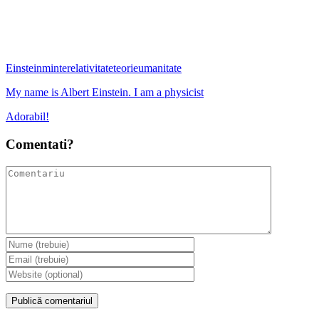
Einstein
minte
relativitate
teorie
umanitate
My name is Albert Einstein. I am a physicist
Adorabil!
Comentati?