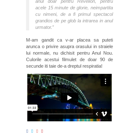
anul doar pentru Revelion, pentru
acele 15 minute de glorie, neimpartita
cu nimeni, de a fi primul spectacol
grandios de pe glob la intrarea in anul
urmator.”
M-am gandit ca v-ar placea sa puteti
arunca o privire asupra orasului in straiele
lui normale, nu dichisit pentru Anul Nou.
Culorile acestui filmulet de doar 90 de
secunde iti taie de-a dreptul respiratia!