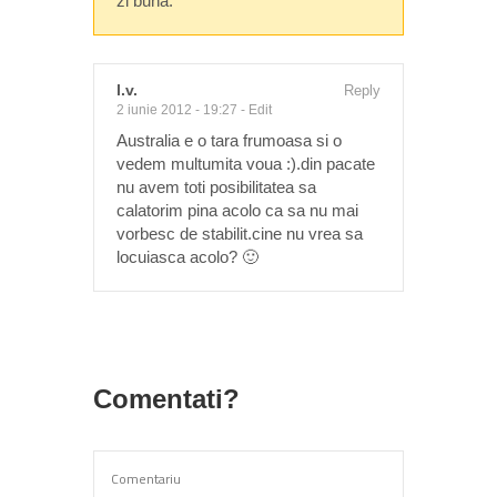
zi buna.
l.v.
Reply
2 iunie 2012 - 19:27
-
Edit
Australia e o tara frumoasa si o
vedem multumita voua :).din pacate
nu avem toti posibilitatea sa
calatorim pina acolo ca sa nu mai
vorbesc de stabilit.cine nu vrea sa
locuiasca acolo? 🙂
Comentati?