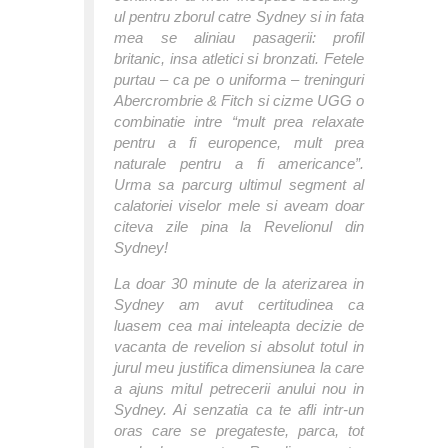
ul pentru zborul catre Sydney si in fata
mea se aliniau pasagerii: profil
britanic, insa atletici si bronzati. Fetele
purtau – ca pe o uniforma – treninguri
Abercrombrie & Fitch si cizme UGG o
combinatie intre “mult prea relaxate
pentru a fi europence, mult prea
naturale pentru a fi americance”.
Urma sa parcurg ultimul segment al
calatoriei viselor mele si aveam doar
citeva zile pina la Revelionul din
Sydney!
La doar 30 minute de la aterizarea in
Sydney am avut certitudinea ca
luasem cea mai inteleapta decizie de
vacanta de revelion si absolut totul in
jurul meu justifica dimensiunea la care
a ajuns mitul petrecerii anului nou in
Sydney. Ai senzatia ca te afli intr-un
oras care se pregateste, parca, tot