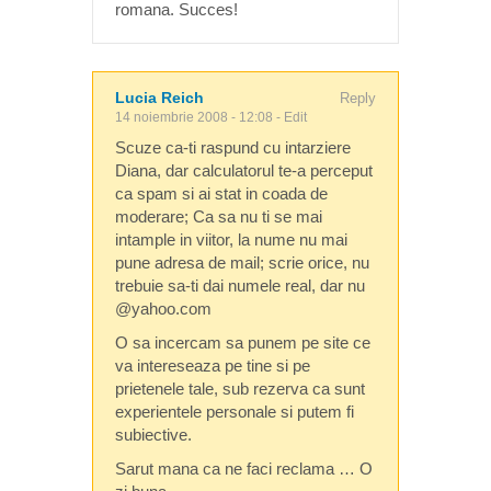
romana. Succes!
Lucia Reich
Reply
14 noiembrie 2008 - 12:08
-
Edit
Scuze ca-ti raspund cu intarziere
Diana, dar calculatorul te-a perceput
ca spam si ai stat in coada de
moderare; Ca sa nu ti se mai
intample in viitor, la nume nu mai
pune adresa de mail; scrie orice, nu
trebuie sa-ti dai numele real, dar nu
@yahoo.com
O sa incercam sa punem pe site ce
va intereseaza pe tine si pe
prietenele tale, sub rezerva ca sunt
experientele personale si putem fi
subiective.
Sarut mana ca ne faci reclama … O