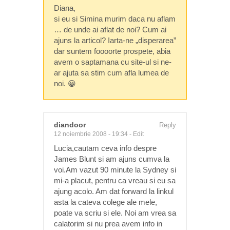
Diana,
si eu si Simina murim daca nu aflam
… de unde ai aflat de noi? Cum ai
ajuns la articol? Iarta-ne „disperarea”
dar suntem foooorte prospete, abia
avem o saptamana cu site-ul si ne-
ar ajuta sa stim cum afla lumea de
noi. 😀
diandoor
Reply
12 noiembrie 2008 - 19:34
-
Edit
Lucia,cautam ceva info despre
James Blunt si am ajuns cumva la
voi.Am vazut 90 minute la Sydney si
mi-a placut, pentru ca vreau si eu sa
ajung acolo. Am dat forward la linkul
asta la cateva colege ale mele,
poate va scriu si ele. Noi am vrea sa
calatorim si nu prea avem info in