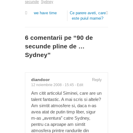
secunde
Sydney
we have time
Ce parere aveti, care
este puiul mamei?
6 comentarii pe “
90 de
secunde pline de …
Sydney
”
diandoor
Reply
12 noiembrie 2008 - 15:45
-
Edit
Am citit articolul Siminei, care are un
talent fantastic. A mai scris si altele?
Am simtit atmosfere si, daca n-as
avea atat de putin timp liber, sigur
m-as „aventura” catre Sydney,
pentru ca aproape am simtit
atmosfera printre randurile din