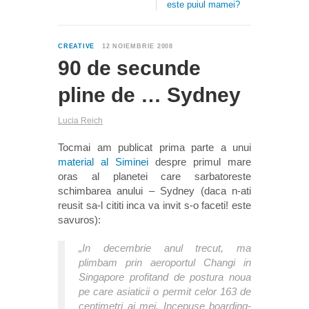
este puiul mamei?
6
CREATIVE
12 NOIEMBRIE 2008
90 de secunde
pline de … Sydney
Lucia Reich
Tocmai am publicat prima parte a unui
material al Siminei
despre primul mare
oras al planetei care sarbatoreste
schimbarea anului – Sydney (daca n-ati
reusit sa-l cititi inca va invit s-o faceti! este
savuros):
„In decembrie anul trecut, ma
plimbam prin aeroportul Changi in
Singapore profitand de postura noua
pe care asiaticii o permit celor 163 de
centimetri ai mei. Incepuse boarding-