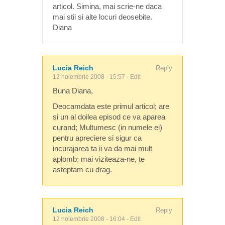
articol. Simina, mai scrie-ne daca
mai stii si alte locuri deosebite.
Diana
Lucia Reich
Reply
12 noiembrie 2008 - 15:57
-
Edit
Buna Diana,
Deocamdata este primul articol; are
si un al doilea episod ce va aparea
curand; Multumesc (in numele ei)
pentru apreciere si sigur ca
incurajarea ta ii va da mai mult
aplomb; mai viziteaza-ne, te
asteptam cu drag.
Lucia Reich
Reply
12 noiembrie 2008 - 16:04
-
Edit