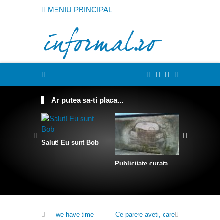
MENIU PRINCIPAL
Ar putea sa-ti placa...
Salut! Eu sunt Bob
Publicitate curata
Sculpturi 
franghii
we have time
Ce parere aveti, care