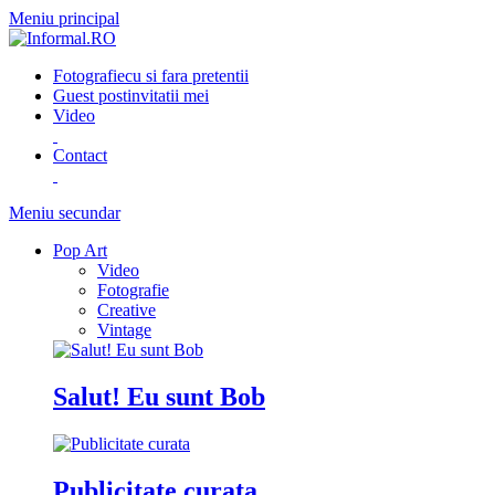
Meniu principal
Fotografie
cu si fara pretentii
Guest post
invitatii mei
Video
Contact
Meniu secundar
Pop Art
Video
Fotografie
Creative
Vintage
Salut! Eu sunt Bob
Publicitate curata