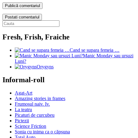
Postati comentariul
Fresh, Frish, Fraiche
Cand se supara femeia …
Manic Monday sau ursuzi
Luni?
Orygyns
Informal-roll
Agat-Art
Amazing stories in frames
Frumosul naiv. Iv.
La teatru
Picaturi de curcubeu
Pictezii
Science Friction
Sonia cu inima ca o căpşuna
Total Auto