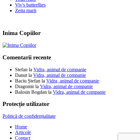
Viv's butterflies
Zeita marii
Inima Copiilor
Comentarii recente
Stefan
la
Vidra, animal de companie
Danut
la
Vidra, animal de companie
Baciu Ștefan
la
Vidra, animal de companie
Dragomir
la
Vidra, animal de companie
Balosin Bogdan
la
Vidra, animal de companie
Protecție utilizator
Politică de confidențialitate
Home
Articole
Contact