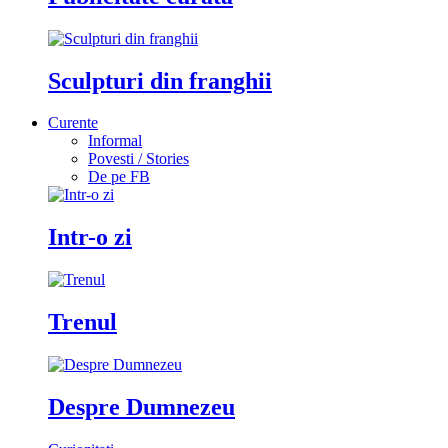
Sculpturi din franghii
Curente
Informal
Povesti / Stories
De pe FB
Intr-o zi
Trenul
Despre Dumnezeu